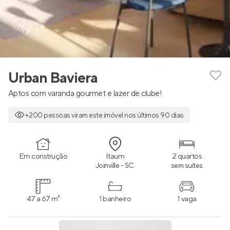
Urban Baviera
Aptos com varanda gourmet e lazer de clube!
+200 pessoas viram este imóvel nos últimos 90 dias
Em construção
Itaum
2 quartos
Joinville - SC
sem suítes
47 a 67 m²
1 banheiro
1 vaga