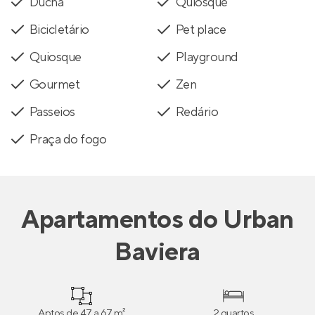
Ducha
Quiosque
Bicicletário
Pet place
Quiosque
Playground
Gourmet
Zen
Passeios
Redário
Praça do fogo
Apartamentos
do
Urban
Baviera
Aptos de 47 a 67 m²
2 quartos