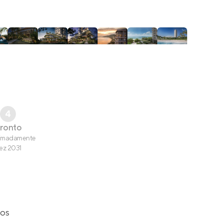
4
ronto
imadamente
ez 2031
gos