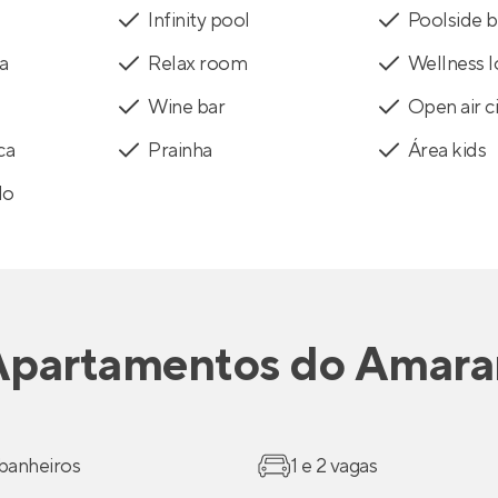
Infinity pool
Poolside b
a
Relax room
Wellness 
Wine bar
Open air 
ca
Prainha
Área kids
do
Apartamentos
do
Amara
 banheiros
1 e 2 vagas