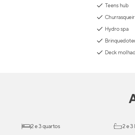
Teens hub
Churrasqueir
Hydro spa
Brinquedote
Deck molha
2 e 3 quartos
2 e 3