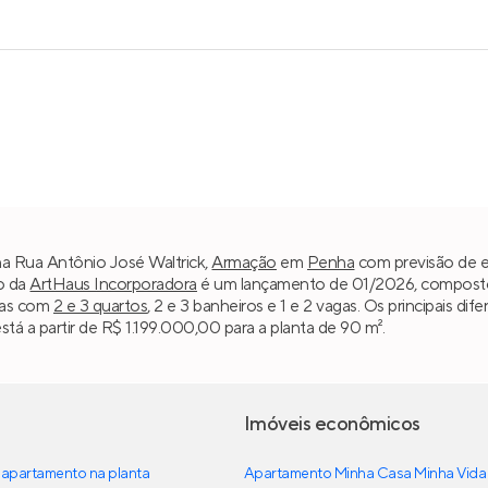
na Rua Antônio José Waltrick,
Armação
em
Penha
com previsão de en
o da
ArtHaus Incorporadora
é um lançamento de 01/2026, composto p
ias com
2 e 3 quartos
, 2 e 3 banheiros e 1 e 2 vagas. Os principais di
á a partir de R$ 1.199.000,00 para a planta de 90 m².
Imóveis econômicos
apartamento na planta
Apartamento Minha Casa Minha Vida