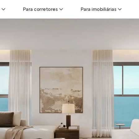
Para corretores
Para imobiliárias
Leads
Leads para Corretores
Leads para Imobiliári
sitas
Corretor+
Hub de imobiliárias
Vendas
Parcerias imobiliárias
Anunciar imóveis
trutoras
Hub de Corretores
iliárias
Perfil Verificado
veis
Anunciar imóveis