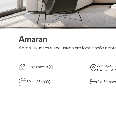
Amaran
Aptos luxuosos e exclusivos em localização nobre
Armação
Lançamento
Penha - SC
89 a 125 m²
2 e 3 banh