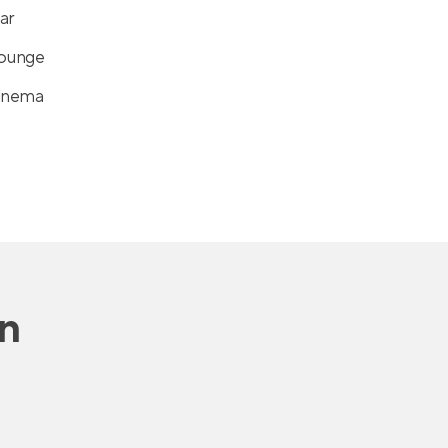
ar
lounge
cinema
n