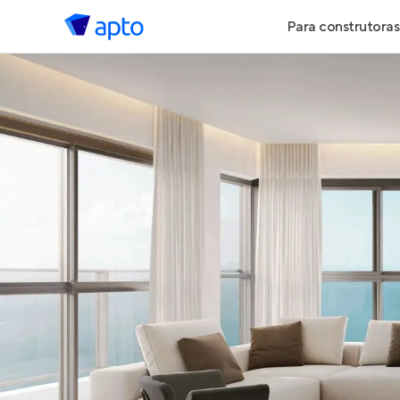
Para construtoras
Geração de 
Geração de Vi
Geração de 
Maiores Cons
Parcerias Imob
Anunciar Imó