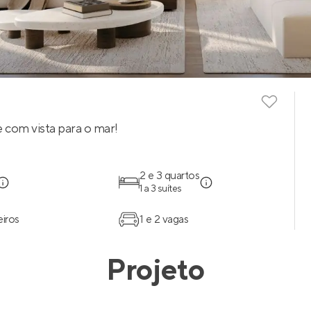
 com vista para o mar!
2 e 3 quartos
1 a 3 suítes
eiros
1 e 2 vagas
Projeto