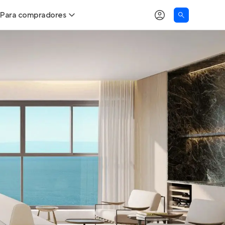
Para compradores
as
Buscar um imóvel novo
Calcule seu Poder de Compra
Comprar x Alugar
Correção do INCC
Simulador de Financiamento
Encontre um corretor