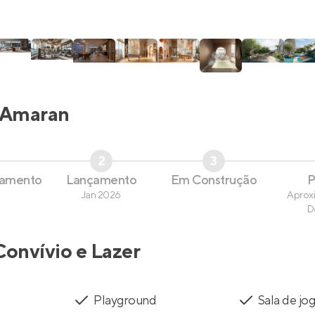
Amaran
2
3
çamento
Lançamento
Em Construção
P
Jan 2026
Aprox
D
Convívio e Lazer
Playground
Sala de jo