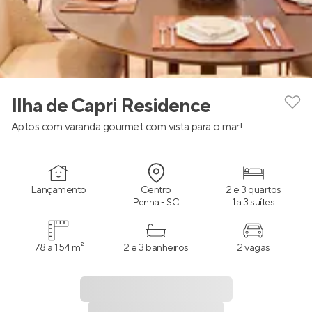
Ilha de Capri Residence
Aptos com varanda gourmet com vista para o mar!
Lançamento
Centro
2 e 3 quartos
Penha - SC
1 a 3 suítes
78 a 154 m²
2 e 3 banheiros
2 vagas