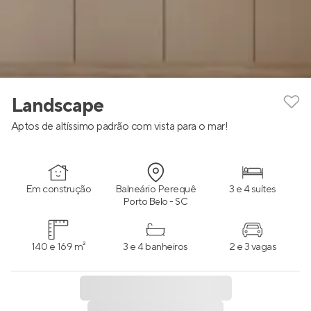
Landscape
Aptos de altíssimo padrão com vista para o mar!
Em construção
Balneário Perequê
3 e 4 suítes
Porto Belo - SC
140 e 169 m²
3 e 4 banheiros
2 e 3 vagas