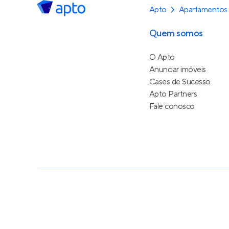
Apto
Apartamentos
Quem somos
O Apto
Anunciar imóveis
Cases de Sucesso
Apto Partners
Fale conosco
Política de Privacidade
Termos de Serviço
Termos d
© 2015 - 2026
Apto Tecnologia Ltda.
Todos os dire