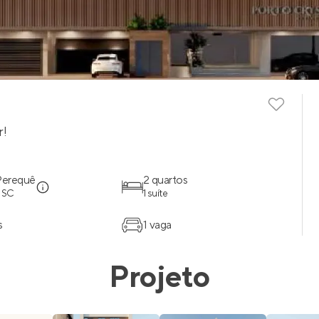
r!
Perequê
2 quartos
- SC
1 suíte
s
1 vaga
Projeto