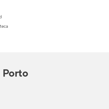
d
teca
 Porto