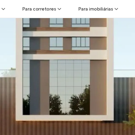
Para corretores
Para imobiliárias
Leads
Leads para Corretores
Leads para Imobiliári
sitas
Corretor+
Hub de imobiliárias
Vendas
Parcerias imobiliárias
Anunciar imóveis
trutoras
Hub de Corretores
iliárias
Perfil Verificado
veis
Anunciar imóveis