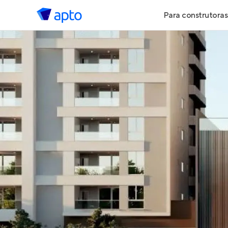
Para construtoras
Geração de 
Geração de Vi
Geração de 
Maiores Cons
Parcerias Imob
Anunciar Imó