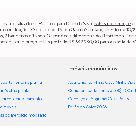
l está localizado na Rua Joaquim Dom da Silva,
Balneário Perequê
e
“Em construção”. O projeto da
Pedra Garcia
é um lançamento de 10/202
os
, 2 banheiros e 1 vaga. Os principais diferenciais do Residencial P
ento, seu o preço está a partir de R$ 642.980,00 para a planta de 61
Imóveis econômicos
apartamento na planta
Apartamento Minha Casa Minha Vida
imóvel na planta
Comprar apartamento até R$ 200 mil
terreno em loteamento
Conheça o Programa Casa Paulista
em imóveis
Feirão da Caixa 2026
as do mercado imobiliário