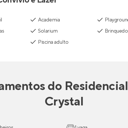
Convívio e Lazer
il
Academia
Playgroun
as
Solarium
Brinquedo
Piscina adulto
amentos
do
Residencial
Crystal
heiros
1 vaga