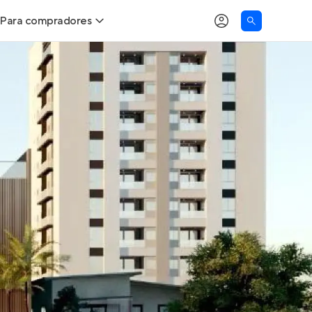
Para compradores
as
Buscar um imóvel novo
Calcule seu Poder de Compra
Comprar x Alugar
Correção do INCC
Simulador de Financiamento
Encontre um corretor