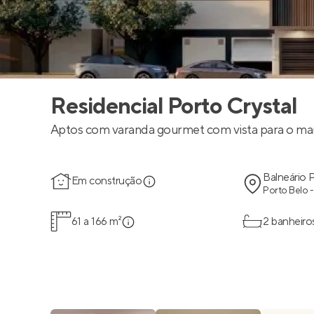
Residencial Porto Crystal
Aptos com varanda gourmet com vista para o ma
Balneário 
Em construção
Porto Belo 
61 a 166 m²
2 banheiro