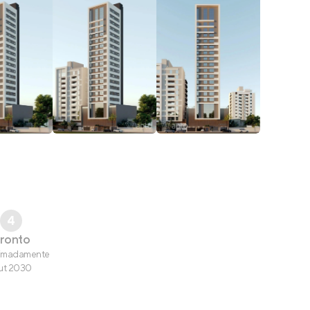
4
ronto
imadamente
ut 2030