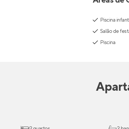
Áreas de 
Piscina infant
Salão de fest
Piscina
Apart
2 quartos
2 ban