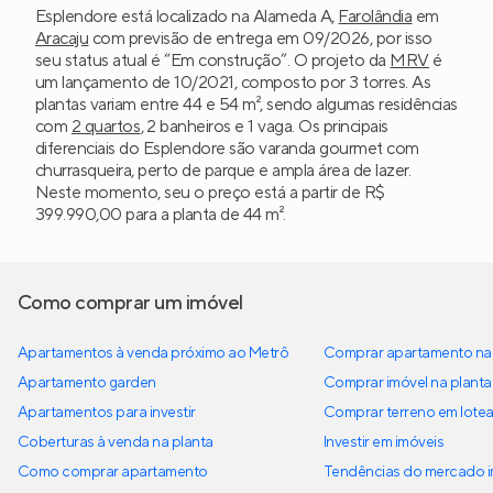
Esplendore está localizado na Alameda A,
Farolândia
em
Aracaju
com previsão de entrega em 09/2026, por isso
seu status atual é “Em construção”. O projeto da
MRV
é
um lançamento de 10/2021, composto por 3 torres. As
plantas variam entre 44 e 54 m², sendo algumas residências
com
2 quartos
, 2 banheiros e 1 vaga. Os principais
diferenciais do Esplendore são varanda gourmet com
churrasqueira, perto de parque e ampla área de lazer.
Neste momento, seu o preço está a partir de R$
399.990,00 para a planta de 44 m².
Como comprar um imóvel
Apartamentos à venda próximo ao Metrô
Comprar apartamento na 
Apartamento garden
Comprar imóvel na planta
Apartamentos para investir
Comprar terreno em lote
Coberturas à venda na planta
Investir em imóveis
Como comprar apartamento
Tendências do mercado im