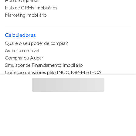
Hub de Agências
Hub de CRMs Imobiliários
Marketing Imobiliário
Calculadoras
Qual é o seu poder de compra?
Avalie seu imóvel
Comprar ou Alugar
Simulador de Financiamento Imobiliário
Correção de Valores pelo INCC, IGP-M e IPCA
Estimativa de valor do condomínio
Calculo do metro quadrado (m²)
Política de Privacidade
Termos de Serviço
Termos de Uso
© 2015 - 2026
Apto Tecnologia Ltda.
Todos os direitos
reservados