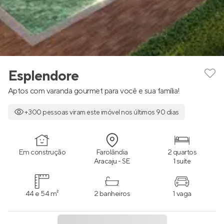
Esplendore
Aptos com varanda gourmet para você e sua família!
+300 pessoas viram este imóvel nos últimos 90 dias
Em construção
Farolândia
2 quartos
Aracaju - SE
1 suíte
44 e 54 m²
2 banheiros
1 vaga