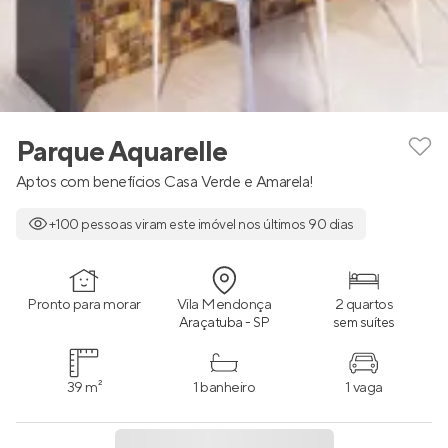
Parque Aquarelle
Aptos com benefícios Casa Verde e Amarela!
+100 pessoas viram este imóvel nos últimos 90 dias
Pronto para morar
Vila Mendonça
2 quartos
Araçatuba - SP
sem suítes
39 m²
1 banheiro
1 vaga