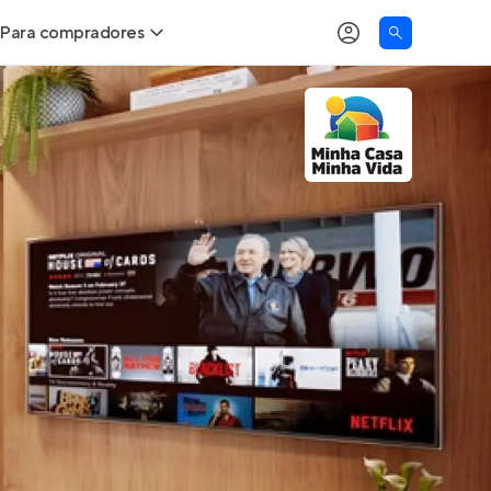
Para compradores
as
Buscar um imóvel novo
Calcule seu Poder de Compra
Comprar x Alugar
Correção do INCC
Simulador de Financiamento
Encontre um corretor