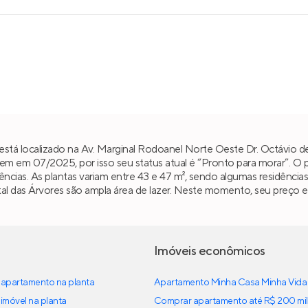
s está localizado na Av. Marginal Rodoanel Norte Oeste Dr. Octávio
em em 07/2025, por isso seu status atual é “Pronto para morar”. O 
ncias. As plantas variam entre 43 e 47 m², sendo algumas residênci
rtal das Árvores são ampla área de lazer. Neste momento, seu preço e
Imóveis econômicos
apartamento na planta
Apartamento Minha Casa Minha Vida
imóvel na planta
Comprar apartamento até R$ 200 mil