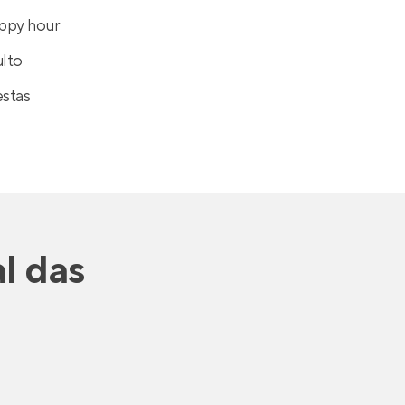
ppy hour
ulto
estas
al das