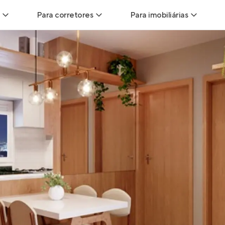
Para corretores
Para imobiliárias
Leads
Leads para Corretores
Leads para Imobiliári
sitas
Corretor+
Hub de imobiliárias
Vendas
Parcerias imobiliárias
Anunciar imóveis
trutoras
Hub de Corretores
iliárias
Perfil Verificado
veis
Anunciar imóveis