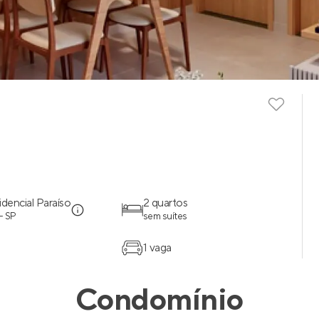
idencial Paraíso
2 quartos
- SP
sem suítes
1 vaga
Condomínio