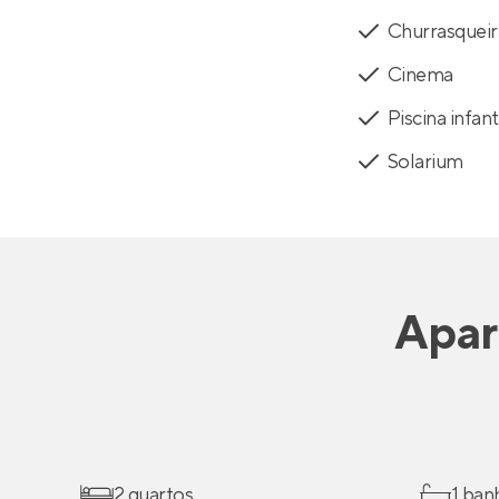
Churrasqueir
Cinema
Piscina infant
Solarium
Apar
2 quartos
1 ban