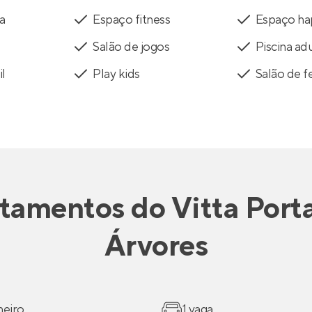
a
Espaço fitness
Espaço ha
Salão de jogos
Piscina ad
il
Play kids
Salão de f
tamentos
do
Vitta Port
Árvores
heiro
1 vaga