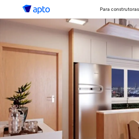
Para construtoras
Geração de 
Geração de Vi
Geração de 
Maiores Cons
Parcerias Imob
Anunciar Imó