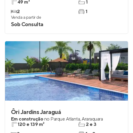
49 m²
1
2
1
Venda a partir de
Sob Consulta
Ôri Jardins Jaraguá
Em construção
no
Parque Atlanta
,
Araraquara
120 e 139 m²
2 e 3