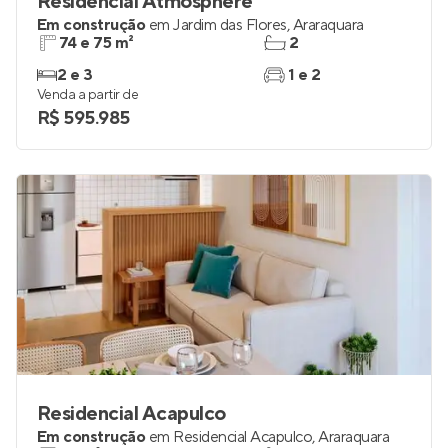
Residencial Atmosphere
Em construção
em
Jardim das Flores
,
Araraquara
74 e 75 m²
2
2 e 3
1 e 2
Venda a partir de
R$ 595.985
Residencial Acapulco
Em construção
em
Residencial Acapulco
,
Araraquara