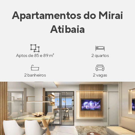
Apartamentos
do
Mirai
Atibaia
Aptos de 85 e 89 m²
2 quartos
2 banheiros
2 vagas