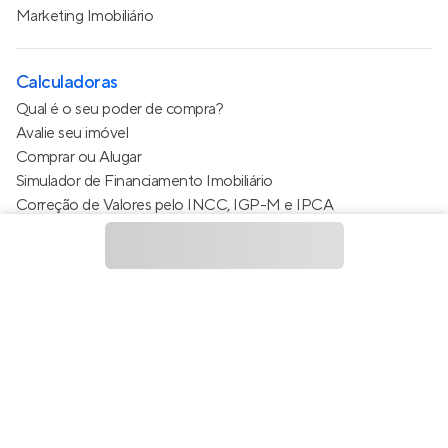
Marketing Imobiliário
Calculadoras
Qual é o seu poder de compra?
Avalie seu imóvel
Comprar ou Alugar
Simulador de Financiamento Imobiliário
Correção de Valores pelo INCC, IGP-M e IPCA
Estimativa de valor do condomínio
Calculo do metro quadrado (m²)
Política de Privacidade
Termos de Serviço
Termos de Uso
© 2015 - 2026
Apto Tecnologia Ltda.
Todos os direitos
reservados
Feito no Brasil