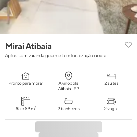
Mirai Atibaia
Aptos com varanda gourmet em localização nobre!
Pronto para morar
Alvinópolis
2 suítes
Atibaia - SP
85 e 89 m²
2 banheiros
2 vagas