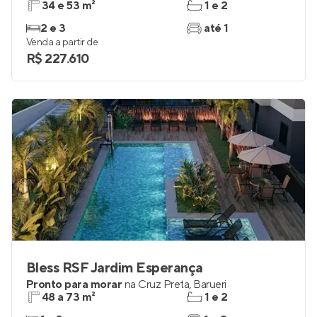
34 e 53 m²
1 e 2
2 e 3
até 1
Venda a partir de
R$ 227.610
Bless RSF Jardim Esperança
Pronto para morar
na
Cruz Preta
,
Barueri
48 a 73 m²
1 e 2