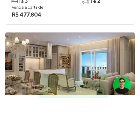
1 a 3
1 e 2
Venda a partir de
R$ 477.804
Olá, precisa de ajuda para
encontrar um imóvel em
Bethaville, Barueri - SP?
Parc Athénée
Pronto para morar
em
Alphaville
,
Barueri
110 m²
3
3 e 4
2 e 3
Venda a partir de