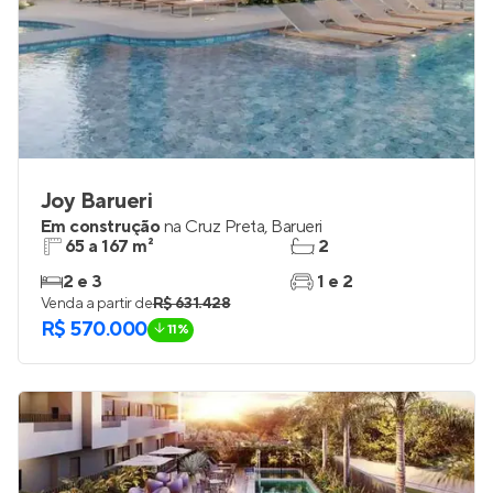
Joy Barueri
Em construção
na
Cruz Preta
,
Barueri
65 a 167 m²
2
2 e 3
1 e 2
Venda a partir de
R$ 631.428
R$ 570.000
11%