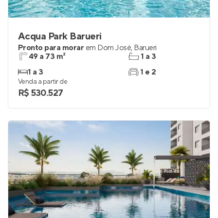
Acqua Park Barueri
Pronto para morar
em
Dom José
,
Barueri
49 a 73 m²
1 a 3
1 a 3
1 e 2
Venda a partir de
R$ 530.527