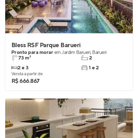
Bless RSF Parque Barueri
Pronto para morar
em
Jardim Barueri
,
Barueri
73 m²
2
2 e 3
1 e 2
Venda a partir de
R$ 666.867