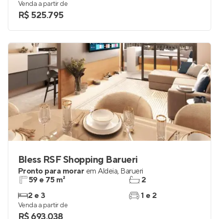
Venda a partir de
R$ 525.795
Bless RSF Shopping Barueri
Pronto para morar
em
Aldeia
,
Barueri
59 e 75 m²
2
2 e 3
1 e 2
Venda a partir de
R$ 693.038