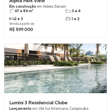
Alpha Park View
Em construção
em
Aldeia
,
Barueri
67 e 84 m²
3 e 4
2 e 3
1 e 2
Venda a partir de
R$ 599.000
Lumini 3 Residencial Clube
Lançamento
em
Vila Sul Americana
,
Carapicuíba