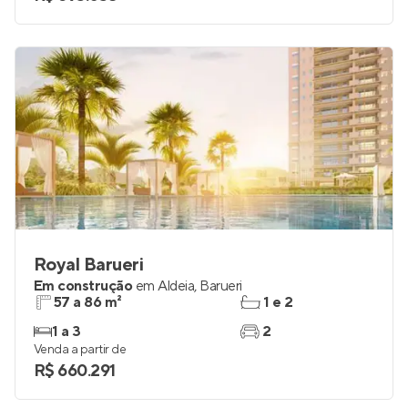
Royal Barueri
Em construção
em
Aldeia
,
Barueri
57 a 86 m²
1 e 2
1 a 3
2
Venda a partir de
R$ 660.291