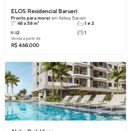
ELOS Residencial Barueri
Pronto para morar
em
Aldeia
,
Barueri
48 a 58 m²
1 e 2
2
1
Venda a partir de
R$ 468.000