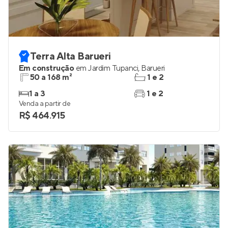
Terra Alta Barueri
Em construção
em
Jardim Tupanci
,
Barueri
50 a 168 m²
1 e 2
1 a 3
1 e 2
Venda a partir de
R$ 464.915