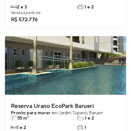
2 e 3
1 e 2
Venda a partir de
R$ 572.776
Reserva Urano EcoPark Barueri
Pronto para morar
em
Jardim Tupanci
,
Barueri
55 m²
1 e 2
1 e 2
1