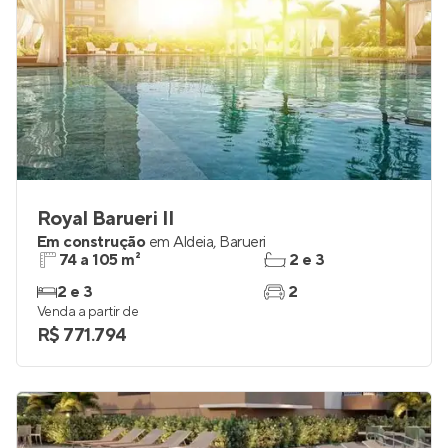
Royal Barueri II
Em construção
em
Aldeia
,
Barueri
74 a 105 m²
2 e 3
2 e 3
2
Venda a partir de
R$ 771.794