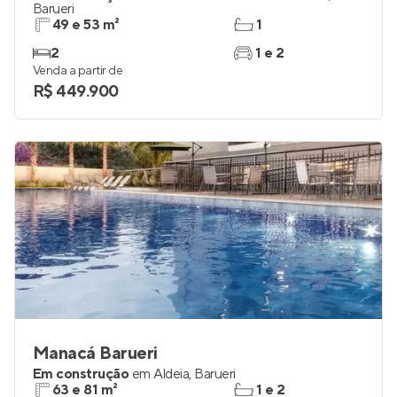
Barueri
49 e 53 m²
1
2
1 e 2
Venda a partir de
R$ 449.900
Manacá Barueri
Em construção
em
Aldeia
,
Barueri
63 e 81 m²
1 e 2