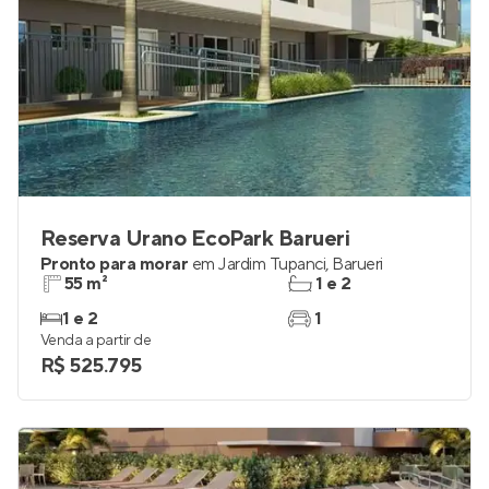
Reserva Urano EcoPark Barueri
Pronto para morar
em
Jardim Tupanci
,
Barueri
55 m²
1 e 2
1 e 2
1
Venda a partir de
R$ 525.795