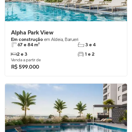
Alpha Park View
Em construção
em
Aldeia
,
Barueri
67 e 84 m²
3 e 4
2 e 3
1 e 2
Venda a partir de
R$ 599.000