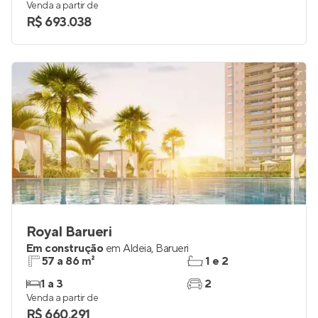
Venda a partir de
R$ 693.038
Royal Barueri
Em construção
em
Aldeia
,
Barueri
57 a 86 m²
1 e 2
1 a 3
2
Venda a partir de
R$ 660.291