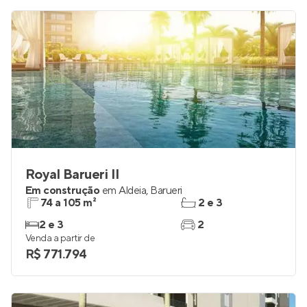
Royal Barueri II
Em construção
em
Aldeia
,
Barueri
74 a 105 m²
2 e 3
2 e 3
2
Venda a partir de
R$ 771.794