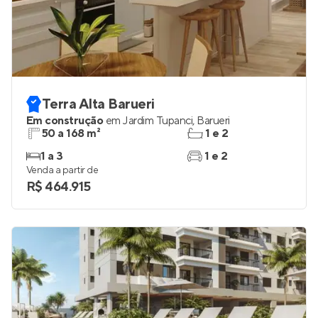
Terra Alta Barueri
Em construção
em
Jardim Tupanci
,
Barueri
50 a 168 m²
1 e 2
1 a 3
1 e 2
Venda a partir de
R$ 464.915