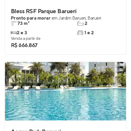
Bless RSF Parque Barueri
Pronto para morar
em
Jardim Barueri
,
Barueri
73 m²
2
2 e 3
1 e 2
Venda a partir de
R$ 666.867