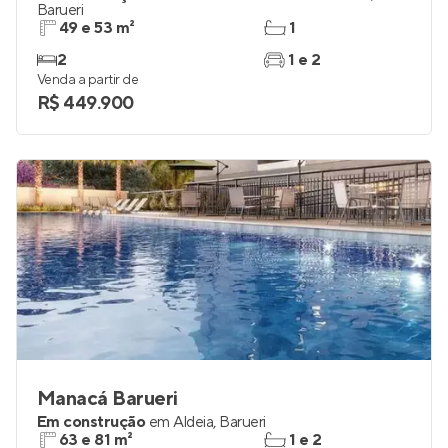
Barueri
49 e 53 m²
1
2
1 e 2
Venda a partir de
R$ 449.900
Manacá Barueri
Em construção
em
Aldeia
,
Barueri
63 e 81 m²
1 e 2