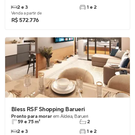
2 e 3
1 e 2
Venda a partir de
R$ 572.776
Bless RSF Shopping Barueri
Pronto para morar
em
Aldeia
,
Barueri
59 e 75 m²
2
2 e 3
1 e 2