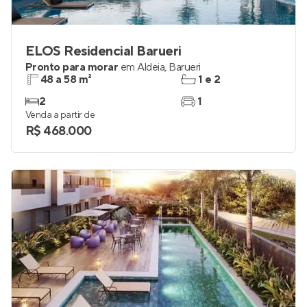
ELOS Residencial Barueri
Pronto para morar
em
Aldeia
,
Barueri
48 a 58 m²
1 e 2
2
1
Venda a partir de
R$ 468.000