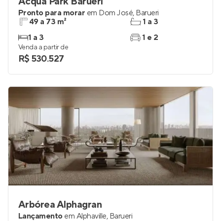
Acqua Park Barueri
Pronto para morar
em
Dom José
,
Barueri
49 a 73 m²
1 a 3
1 a 3
1 e 2
Venda a partir de
R$ 530.527
Arbórea Alphagran
Lançamento
em
Alphaville
,
Barueri