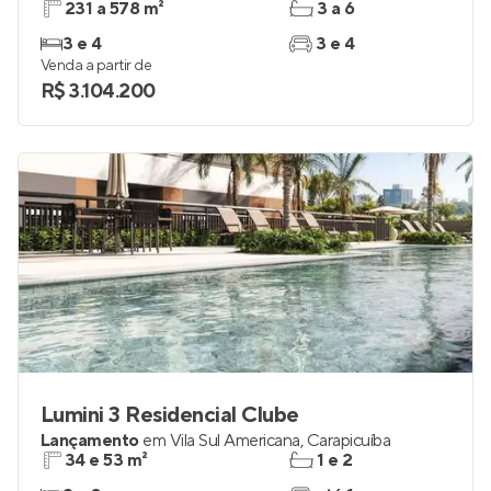
231 a 578 m²
3 a 6
3 e 4
3 e 4
Venda a partir de
R$ 3.104.200
Lumini 3 Residencial Clube
Lançamento
em
Vila Sul Americana
,
Carapicuíba
34 e 53 m²
1 e 2