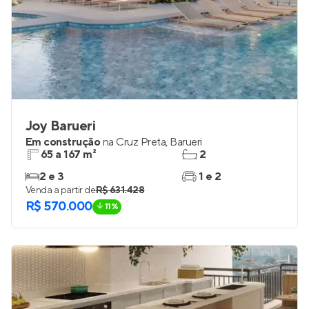
Joy Barueri
Em construção
na
Cruz Preta
,
Barueri
65 a 167 m²
2
2 e 3
1 e 2
Venda a partir de
R$ 631.428
R$ 570.000
11%