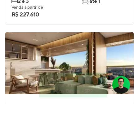
2 e 3
até 1
Venda a partir de
R$ 227.610
Olá, precisa de ajuda para
encontrar um imóvel em Vila
Nilva, Barueri - SP?
Oásis Home Resort
Em construção
em
Alphaville
,
Barueri
74 e 90 m²
2
2 e 3
2
Venda a partir de