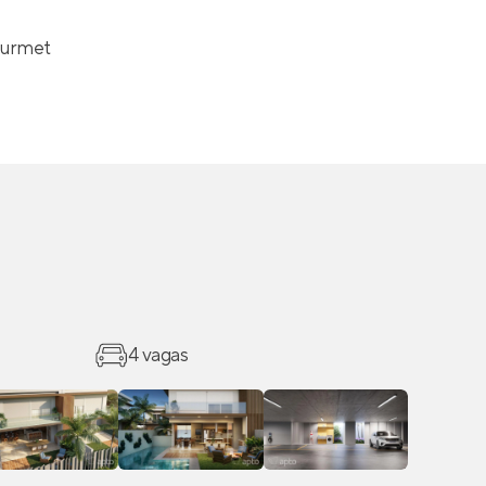
ourmet
4 vagas