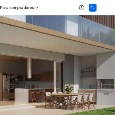
Para compradores
as
Buscar um imóvel novo
Calcule seu Poder de Compra
Comprar x Alugar
Correção do INCC
Simulador de Financiamento
Encontre um corretor