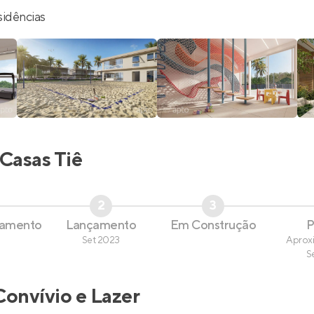
sidências
Casas Tiê
2
3
çamento
Lançamento
Em Construção
P
Set 2023
Aprox
S
Convívio e Lazer