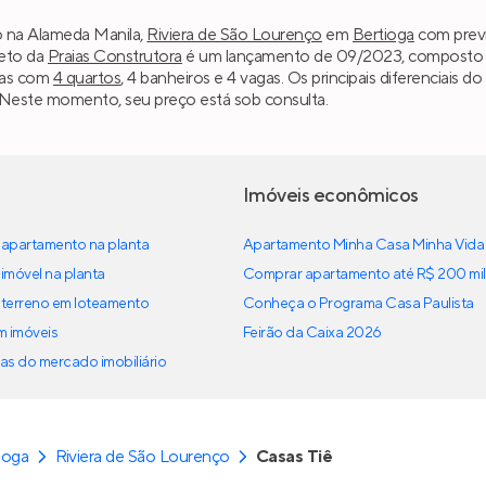
do na Alameda Manila,
Riviera de São Lourenço
em
Bertioga
com previ
jeto da
Praias Construtora
é um lançamento de 09/2023, composto por
ias com
4 quartos
, 4 banheiros e 4 vagas. Os principais diferenciais d
Neste momento, seu preço está sob consulta.
Imóveis econômicos
apartamento na planta
Apartamento Minha Casa Minha Vida
imóvel na planta
Comprar apartamento até R$ 200 mil
terreno em loteamento
Conheça o Programa Casa Paulista
em imóveis
Feirão da Caixa 2026
as do mercado imobiliário
ioga
Riviera de São Lourenço
Casas Tiê