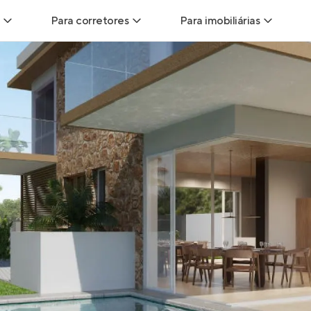
Para corretores
Para imobiliárias
Leads
Leads para Corretores
Leads para Imobiliári
sitas
Corretor+
Hub de imobiliárias
Vendas
Parcerias imobiliárias
Anunciar imóveis
trutoras
Hub de Corretores
iliárias
Perfil Verificado
veis
Anunciar imóveis