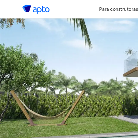
Para construtoras
Geração de 
Geração de Vi
Geração de 
Maiores Cons
Parcerias Imob
Anunciar Imó