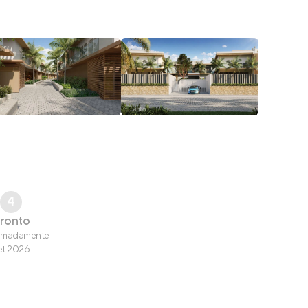
4
ronto
imadamente
et 2026