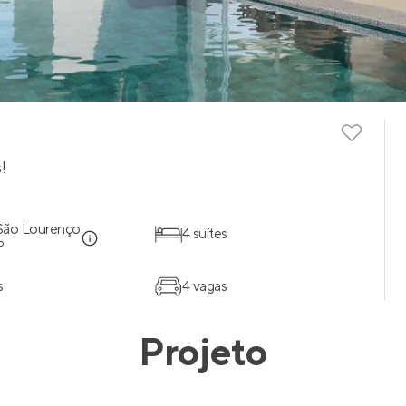
!
 São Lourenço
4 suítes
P
s
4 vagas
Projeto