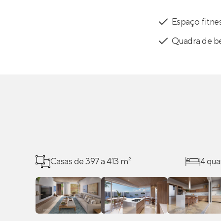
Espaço fitne
Quadra de be
Casas de 397 a 413 m²
4 qua