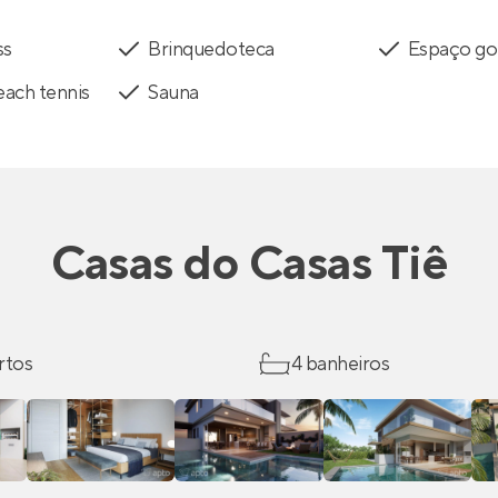
ss
Brinquedoteca
Espaço g
ach tennis
Sauna
Casas
do
Casas Tiê
rtos
4 banheiros