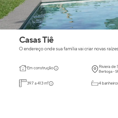
Casas Tiê
O endereço onde sua família vai criar novas raízes
Riviera de
Em construção
Bertioga - S
397 a 413 m²
4 banheiro