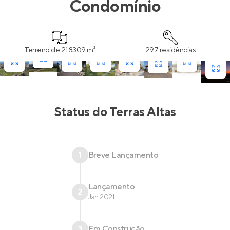
Condomínio
Terreno de 218309 m²
297 residências
Status do
Terras Altas
1
Breve Lançamento
Lançamento
2
Jan 2021
3
Em Construção