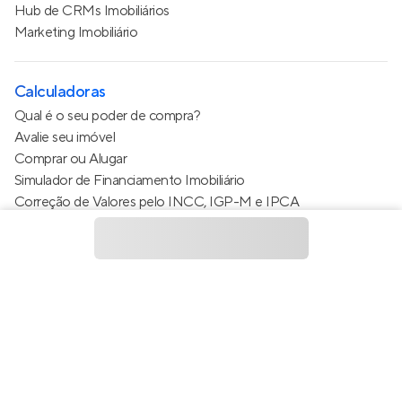
Hub de CRMs Imobiliários
Marketing Imobiliário
Calculadoras
Qual é o seu poder de compra?
Avalie seu imóvel
Comprar ou Alugar
Simulador de Financiamento Imobiliário
Correção de Valores pelo INCC, IGP-M e IPCA
Estimativa de valor do condomínio
Calculo do metro quadrado (m²)
Política de Privacidade
Termos de Serviço
Termos de Uso
© 2015 - 2026
Apto Tecnologia Ltda.
Todos os direitos
reservados