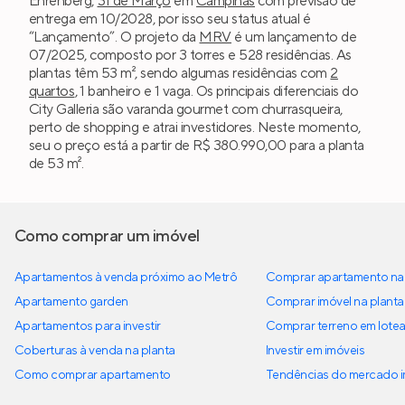
Ehrenberg,
31 de Março
em
Campinas
com previsão de
entrega em 10/2028, por isso seu status atual é
“Lançamento”. O projeto da
MRV
é um lançamento de
07/2025, composto por 3 torres e 528 residências. As
plantas têm 53 m², sendo algumas residências com
2
quartos
, 1 banheiro e 1 vaga. Os principais diferenciais do
City Galleria são varanda gourmet com churrasqueira,
perto de shopping e atrai investidores. Neste momento,
seu o preço está a partir de R$ 380.990,00 para a planta
de 53 m².
Como comprar um imóvel
Apartamentos à venda próximo ao Metrô
Comprar apartamento na 
Apartamento garden
Comprar imóvel na planta
Apartamentos para investir
Comprar terreno em lote
Coberturas à venda na planta
Investir em imóveis
Como comprar apartamento
Tendências do mercado im