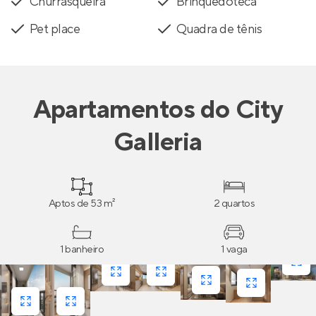
Churrasqueira
Brinquedoteca
Pet place
Quadra de tênis
Apartamentos
do
City
Galleria
Aptos de 53 m²
2 quartos
1 banheiro
1 vaga