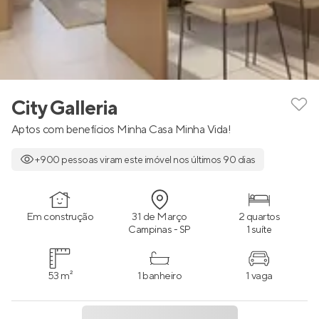
City Galleria
Aptos com benefícios Minha Casa Minha Vida!
+900 pessoas viram este imóvel nos últimos 90 dias
Em construção
31 de Março
2 quartos
Campinas - SP
1 suíte
53 m²
1 banheiro
1 vaga