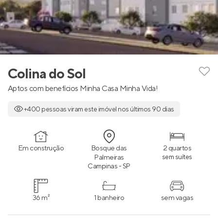
Colina do Sol
Aptos com benefícios Minha Casa Minha Vida!
+400 pessoas viram este imóvel nos últimos 90 dias
Em construção
Bosque das
2 quartos
Palmeiras
sem suítes
Campinas - SP
36 m²
1 banheiro
sem vagas