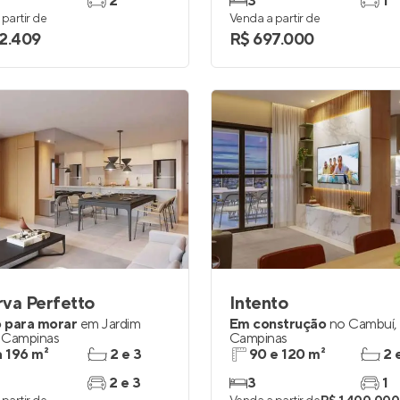
2
3
1
partir de
Venda a partir de
2.409
R$ 697.000
va Perfetto
Intento
 para morar
em
Jardim
Em construção
no
Cambuí
,
,
Campinas
Campinas
a 196 m²
2 e 3
90 e 120 m²
2 
2 e 3
3
1