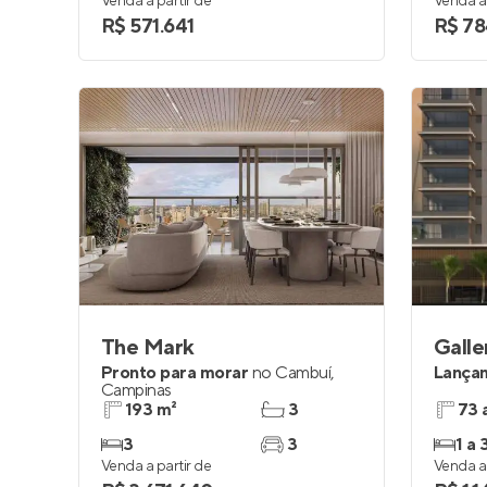
Venda a partir de
Venda a 
R$ 571.641
R$ 78
The Mark
Galle
Pronto para morar
no
Cambuí
,
Lança
Campinas
193 m²
3
73 
3
3
1 a 
Venda a partir de
Venda a 