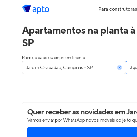
Para construtoras
Apartamentos na planta à
Geração de Le
SP
Geração de Vis
Bairro, cidade ou empreendimento
Geração de Ve
3 
Maiores Const
Parcerias Imobi
Anunciar Imóve
Quer receber as novidades
em Jar
Vamos enviar por WhatsApp novos imóveis do jeito qu
Entrar no Pa