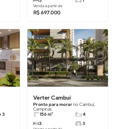
3
1
Venda a partir de
R$ 697.000
Verter Cambuí
Pronto para morar
no
Cambuí
,
Campinas
e 3
156 m²
4
3
3