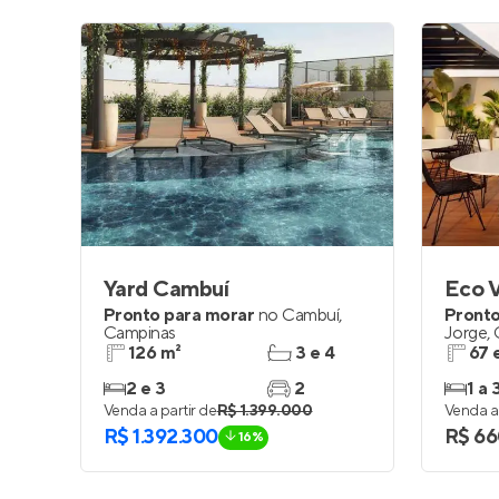
Yard Cambuí
Eco V
Pronto para morar
no
Cambuí
,
Pronto
Campinas
Jorge
,
126 m²
3 e 4
67 
2 e 3
2
1 a 
Venda a partir de
R$ 1.399.000
Venda a 
R$ 1.392.300
R$ 66
16%