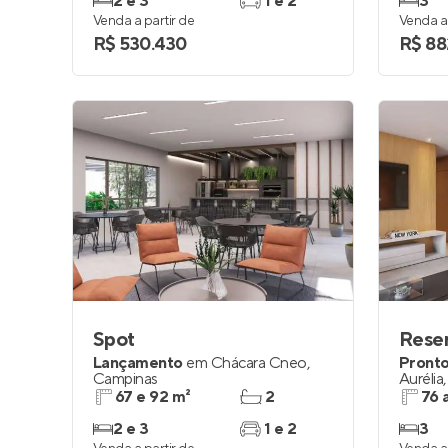
2 e 3
1 e 2
3
Venda a partir de
Venda a 
R$ 530.430
R$ 88
Spot
Reser
Lançamento
em
Chácara Cneo
,
Pronto
Campinas
Aurélia
67 e 92 m²
2
76 
2 e 3
1 e 2
3