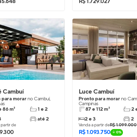
145.648
R$ 1.729.027
ê Cambuí
Luce Cambuí
 para morar
no
Cambuí
,
Pronto para morar
no
Cam
as
Campinas
e 86 m²
1 e 2
87 e 112 m²
2 
3
até 2
2 e 3
2
partir de
Venda a partir de
R$ 1.099.000
9.300
R$ 1.093.750
0%