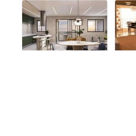
Tay Campinas
Wide
Em construção
em
Chácara da
Em co
Barra
,
Campinas
Campin
96 m²
2
104
3
2
3
Venda a partir de
Venda a 
R$ 1.516.540
R$ 1.