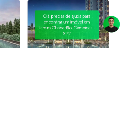
Olá, precisa de ajuda para
encontrar um imóvel em
Jardim Chapadão, Campinas -
SP?
Living Grand Wish Nova Campinas
inas
,
Pronto para morar
em
Nova
Campinas
,
Campinas
192 e 236 m²
4
3
2
Venda a partir de
R$ 2.735.496