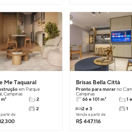
e Me Taquaral
Brisas Bella Città
nstrução
em
Parque
Pronto para morar
no
Cam
l
,
Campinas
Campinas
 m²
2
66 e 101 m²
1 
2
2 e 3
1
partir de
Venda a partir de
182.300
R$ 447.116