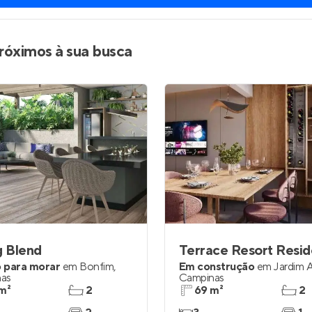
Entrar no Apto
róximos à sua busca
g Blend
Terrace Resort Resi
 para morar
em
Bonfim
,
Em construção
em
Jardim A
as
Campinas
m²
2
69 m²
2