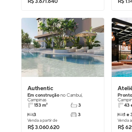
R$ 3.671.640
R$ 1.
Authentic
Ateli
Em construção
no
Cambuí
,
Pronto
Campinas
Campin
153 m²
3
43 
3
3
1 e 
Venda a partir de
Venda a 
R$ 3.060.620
R$ 62