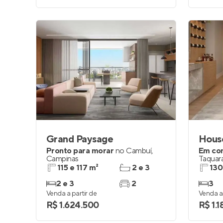
Grand Paysage
Hous
Pronto para morar
no
Cambuí
,
Em co
Campinas
Taquara
115 e 117 m²
2 e 3
130
2 e 3
2
3
Venda a partir de
Venda a 
R$ 1.624.500
R$ 1.