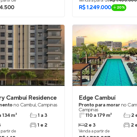
partir de
Venda a partir de
R$ 1.400.000
4.500
R$ 1.249.000
20%
ry Cambuí Residence
Edge Cambuí
mento
no
Cambuí
,
Campinas
Pronto para morar
no
Cam
Campinas
a 134 m²
1 a 3
110 a 179 m²
2 
3
1 e 2
2 e 3
2 
partir de
Venda a partir de