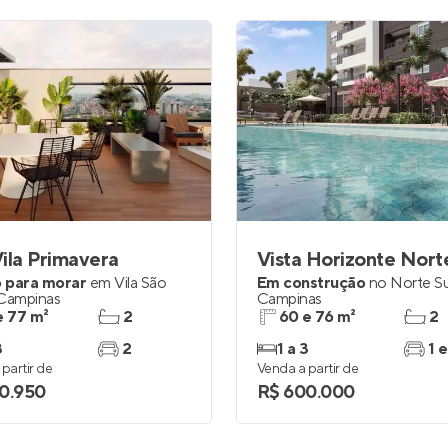
ila Primavera
Vista Horizonte Nort
 para morar
em
Vila São
Em construção
no
Norte Su
Campinas
Campinas
e 77 m²
2
60 e 76 m²
2
3
2
1 a 3
1 e
partir de
Venda a partir de
0.950
R$ 600.000