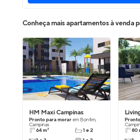
Conheça mais apartamentos à venda p
HM Maxi Campinas
Livin
Pronto para morar
em
Bonfim
,
Pronto
Campinas
Campin
64 m²
1 e 2
80 