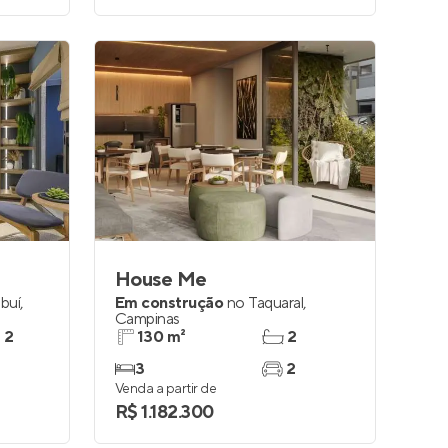
House Me
buí
,
Em construção
no
Taquaral
,
Campinas
e 2
130 m²
2
3
2
Venda a partir de
R$ 1.182.300