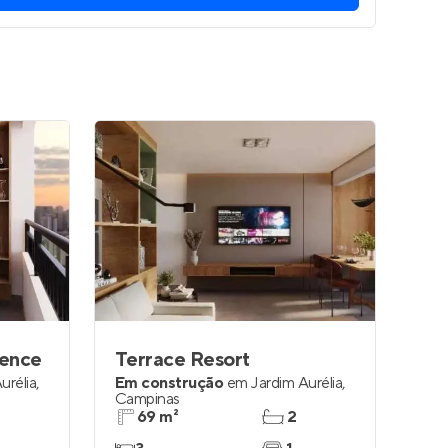
dence
Terrace Resort
urélia
,
Em construção
em
Jardim Aurélia
,
Campinas
69 m²
2