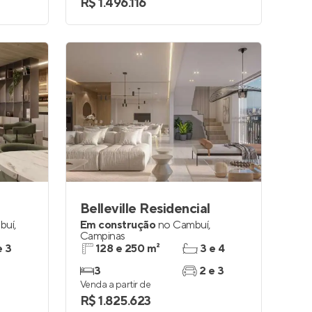
R$ 1.496.116
Belleville Residencial
buí
,
Em construção
no
Cambuí
,
Campinas
e 3
128 e 250 m²
3 e 4
3
2 e 3
Venda a partir de
R$ 1.825.623