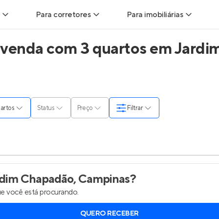
Para corretores
Para imobiliárias
 venda com 3 quartos em Jardi
ads
Leads para Corretores
Leads para Imobiliárias
itas
Corretor+
Hub de imobiliárias
ndas
Parcerias imobiliárias
Anunciar imóveis
quartos
Status
Preço
Filtrar
rutoras
Hub de Corretores
Entrar no Painel de 
liárias
Perfil Verificado
is
Anunciar imóveis
dim Chapadão, Campinas
?
e você está procurando.
inel de Clientes
Entrar no Painel de Clientes
QUERO RECEBER