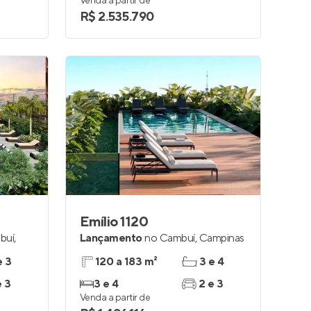
Venda a partir de
R$ 2.535.790
Emílio 1120
buí
,
Lançamento
no
Cambuí
,
Campinas
e 3
120 a 183 m²
3 e 4
e 3
3 e 4
2 e 3
Venda a partir de