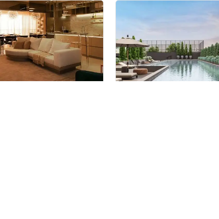
 Nova Campinas
Belgravia
nstrução
em
Nova
Lançamento
em
Nova Camp
as
,
Campinas
Campinas
 e 119 m²
3
136 m²
3
1 e 2
3
2
partir de
Venda a partir de
250.000
R$ 2.180.800