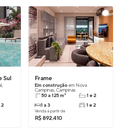
e Sul
Frame
l
,
Em construção
em
Nova
Campinas
,
Campinas
50 a 125 m²
1 e 2
 2
1 a 3
1 e 2
Venda a partir de
R$ 892.410