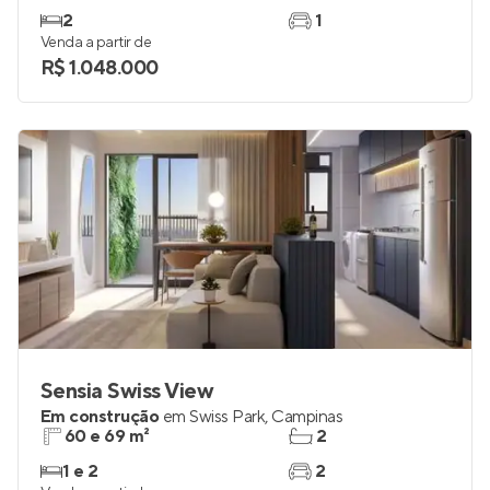
2
1
Venda a partir de
R$ 1.048.000
Sensia Swiss View
Em construção
em
Swiss Park
,
Campinas
60 e 69 m²
2
1 e 2
2