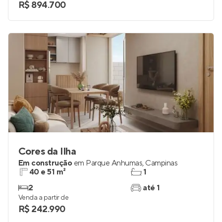
R$ 894.700
Cores da Ilha
Em construção
em
Parque Anhumas
,
Campinas
40 e 51 m²
1
2
até 1
Venda a partir de
R$ 242.990