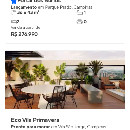
Portal dos Buritis
Lançamento
em
Parque Prado
,
Campinas
36 e 43 m²
1
2
0
Venda a partir de
R$ 276.990
Eco Vila Primavera
Pronto para morar
em
Vila São Jorge
,
Campinas