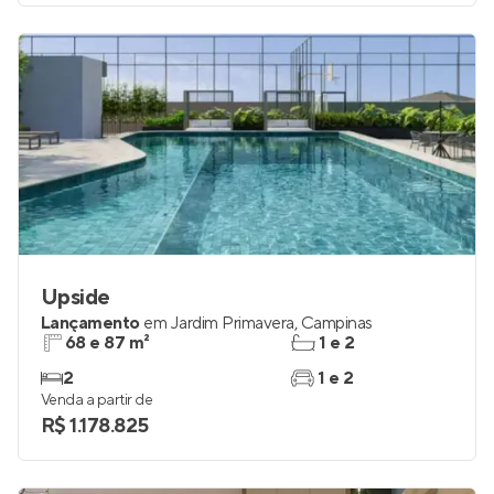
Upside
Lançamento
em
Jardim Primavera
,
Campinas
68 e 87 m²
1 e 2
2
1 e 2
Venda a partir de
R$ 1.178.825