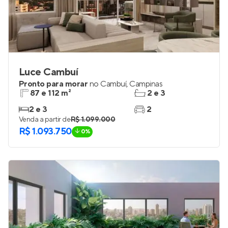
Luce Cambuí
Pronto para morar
no
Cambuí
,
Campinas
87 e 112 m²
2 e 3
2 e 3
2
Venda a partir de
R$ 1.099.000
R$ 1.093.750
0%