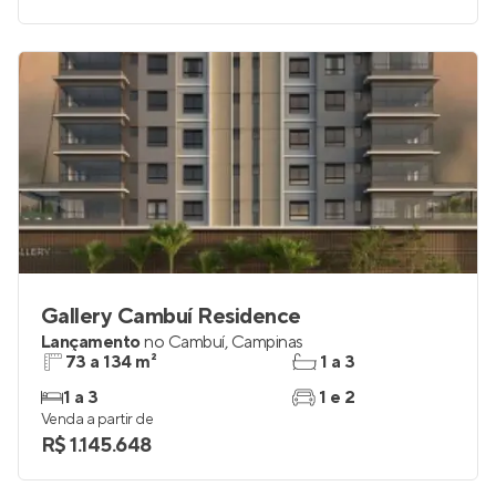
Gallery Cambuí Residence
Lançamento
no
Cambuí
,
Campinas
73 a 134 m²
1 a 3
1 a 3
1 e 2
Venda a partir de
R$ 1.145.648