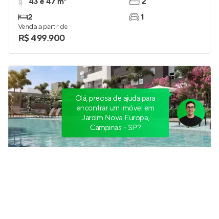
43 e 47 m²
2
2
1
Venda a partir de
R$ 499.900
Olá, precisa de ajuda para
encontrar um imóvel em
Jardim Nova Europa,
Campinas - SP?
Vista Horizonte Norte Sul
Em construção
no
Norte Sul
,
Campinas
60 e 76 m²
2
1 a 3
1 e 2