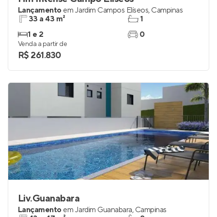
Lançamento
em
Jardim Campos Elíseos
,
Campinas
33 a 43 m²
1
1 e 2
0
Venda a partir de
R$ 261.830
Liv.Guanabara
Lançamento
em
Jardim Guanabara
,
Campinas