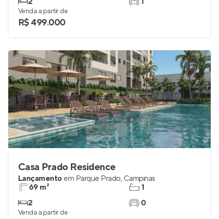
2
1
Venda a partir de
R$ 499.000
Casa Prado Residence
Lançamento
em
Parque Prado
,
Campinas
69 m²
1
2
0
Venda a partir de