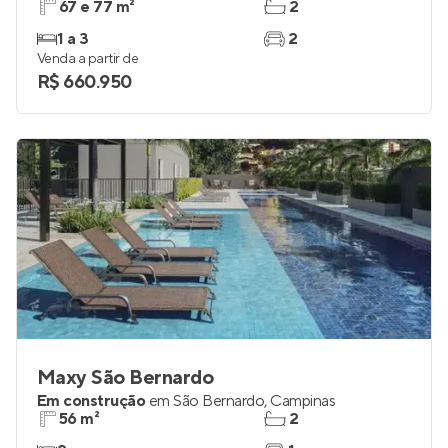
67 e 77 m²
2
1 a 3
2
Venda a partir de
R$ 660.950
Maxy São Bernardo
Em construção
em
São Bernardo
,
Campinas
56 m²
2