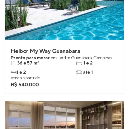
Helbor My Way Guanabara
Pronto para morar
em
Jardim Guanabara
,
Campinas
36 e 57 m²
1 e 2
1 e 2
até 1
Venda a partir de
R$ 540.000