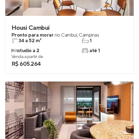
Housi Cambuí
Pronto para morar
no
Cambuí
,
Campinas
34 a 52 m²
1
studio a 2
até 1
Venda a partir de
R$ 605.264