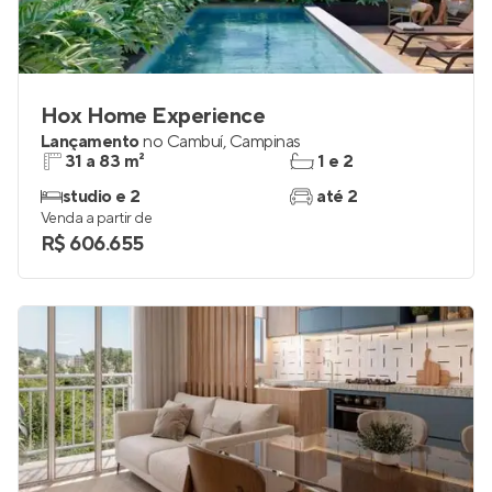
Hox Home Experience
Lançamento
no
Cambuí
,
Campinas
31 a 83 m²
1 e 2
studio e 2
até 2
Venda a partir de
R$ 606.655