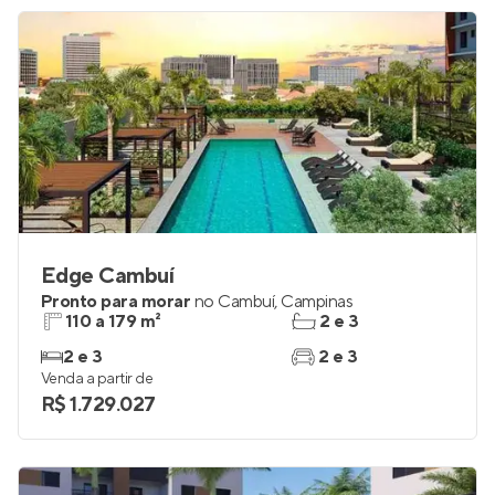
Edge Cambuí
Pronto para morar
no
Cambuí
,
Campinas
110 a 179 m²
2 e 3
2 e 3
2 e 3
Venda a partir de
R$ 1.729.027