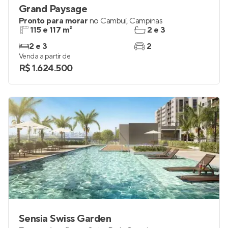
Grand Paysage
Pronto para morar
no
Cambuí
,
Campinas
115 e 117 m²
2 e 3
2 e 3
2
Venda a partir de
R$ 1.624.500
Sensia Swiss Garden