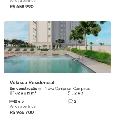
Venda a partir de
R$ 658.990
Velasca Residencial
Em construção
em
Nova Campinas
,
Campinas
82 a 215 m²
2 e 3
2 e 3
2
Venda a partir de
R$ 966.700