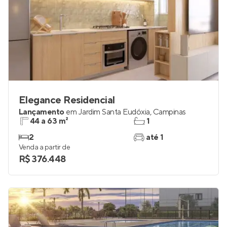
Elegance Residencial
Lançamento
em
Jardim Santa Eudóxia
,
Campinas
44 a 63 m²
1
2
até 1
Venda a partir de
R$ 376.448