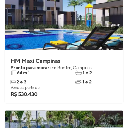
HM Maxi Campinas
Pronto para morar
em
Bonfim
,
Campinas
64 m²
1 e 2
2 e 3
1 e 2
Venda a partir de
R$ 530.430