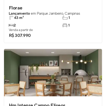
Florae
Lançamento
em
Parque Jambeiro
,
Campinas
43 m²
1
2
1
Venda a partir de
R$ 307.990
Hm Intense Campo Elíseos