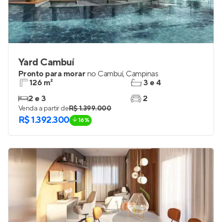
Yard Cambuí
Pronto para morar
no
Cambuí
,
Campinas
126 m²
3 e 4
2 e 3
2
Venda a partir de
R$ 1.399.000
R$ 1.392.300
16%