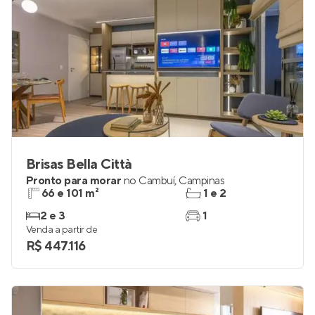
Brisas Bella Città
Pronto para morar
no
Cambuí
,
Campinas
66 e 101 m²
1 e 2
2 e 3
1
Venda a partir de
R$ 447.116