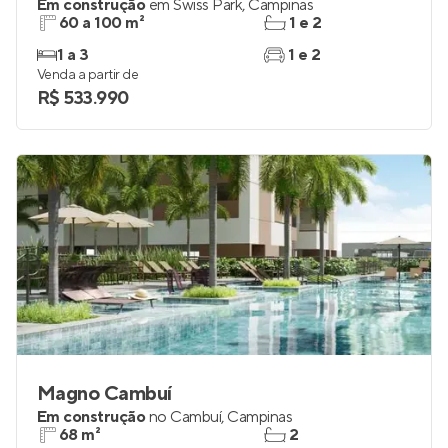
Em construção
em
Swiss Park
,
Campinas
60 a 100 m²
1 e 2
1 a 3
1 e 2
Venda a partir de
R$ 533.990
Magno Cambuí
Em construção
no
Cambuí
,
Campinas
68 m²
2