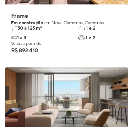
Frame
Em construção
em
Nova Campinas
,
Campinas
50 a 125 m²
1 e 2
1 a 3
1 e 2
Venda a partir de
R$ 892.410