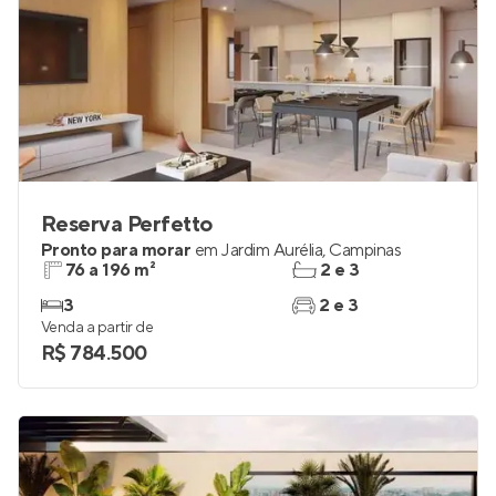
Reserva Perfetto
Pronto para morar
em
Jardim Aurélia
,
Campinas
76 a 196 m²
2 e 3
3
2 e 3
Venda a partir de
R$ 784.500