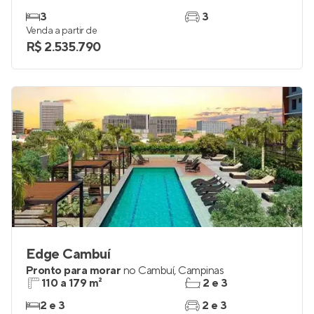
3
3
Venda a partir de
R$ 2.535.790
Edge Cambuí
Pronto para morar
no
Cambuí
,
Campinas
110 a 179 m²
2 e 3
2 e 3
2 e 3