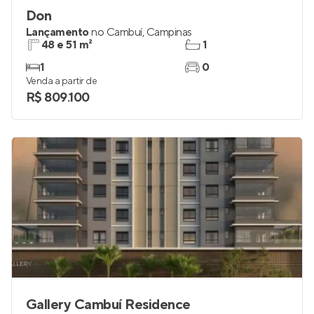
Don
Lançamento
no
Cambuí
,
Campinas
48 e 51 m²
1
1
0
Venda a partir de
R$ 809.100
Gallery Cambuí Residence