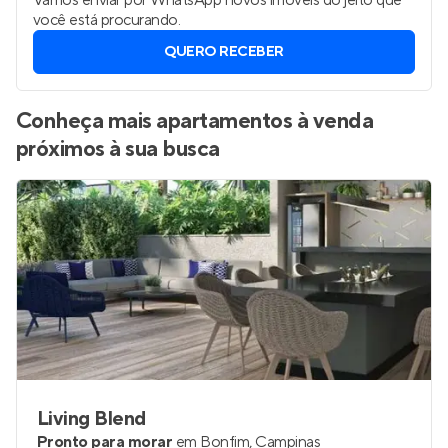
Vamos enviar por WhatsApp novos imóveis do jeito que
você está procurando.
QUERO RECEBER
Conheça mais apartamentos à venda
próximos à sua busca
Living Blend
Pronto para morar
em
Bonfim
,
Campinas