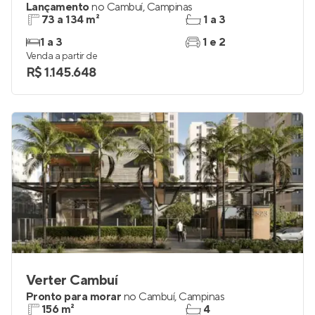
Lançamento
no
Cambuí
,
Campinas
73 a 134 m²
1 a 3
1 a 3
1 e 2
Venda a partir de
R$ 1.145.648
Verter Cambuí
Pronto para morar
no
Cambuí
,
Campinas
156 m²
4