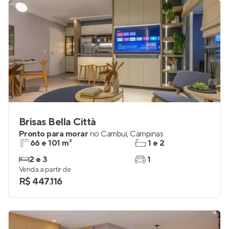
Brisas Bella Città
Pronto para morar
no
Cambuí
,
Campinas
66 e 101 m²
1 e 2
2 e 3
1
Venda a partir de
R$ 447.116