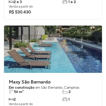
2 e 3
1 e 2
Venda a partir de
R$ 530.430
Maxy São Bernardo
Em construção
em
São Bernardo
,
Campinas
56 m²
2
2
1
Venda a partir de