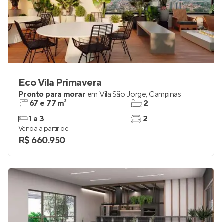
Eco Vila Primavera
Pronto para morar
em
Vila São Jorge
,
Campinas
67 e 77 m²
2
1 a 3
2
Venda a partir de
R$ 660.950