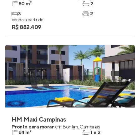
80 m²
2
3
2
Venda a partir de
R$ 882.409
HM Maxi Campinas
Pronto para morar
em
Bonfim
,
Campinas
64 m²
1 e 2