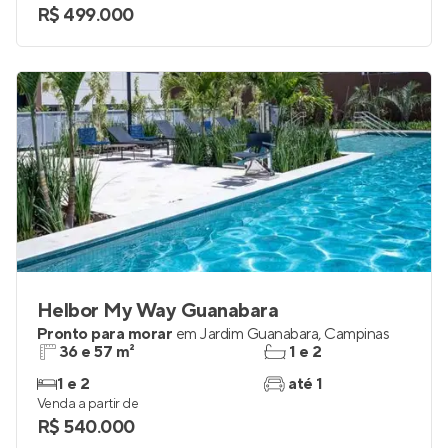
R$ 499.000
Helbor My Way Guanabara
Pronto para morar
em
Jardim Guanabara
,
Campinas
36 e 57 m²
1 e 2
1 e 2
até 1
Venda a partir de
R$ 540.000