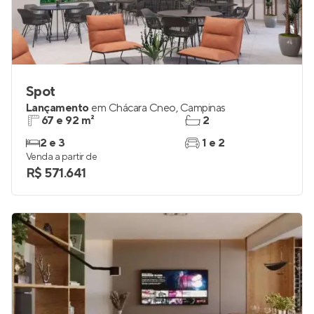
Spot
Lançamento
em
Chácara Cneo
,
Campinas
67 e 92 m²
2
2 e 3
1 e 2
Venda a partir de
R$ 571.641