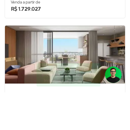
Venda a partir de
R$ 1.729.027
Olá, precisa de ajuda para
encontrar um imóvel em Vila
Industrial, Campinas - SP?
Grand Paysage
Pronto para morar
no
Cambuí
,
Campinas
115 e 117 m²
2 e 3
2 e 3
2
Venda a partir de
R$ 1.624.500