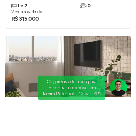
1 e 2
0
Venda a partir de
R$ 315.000
Olá, precisa de ajuda para
encontrar um imóvel em
Jardim Petrópolis, Cotia - SP?
Vila Butantã
Em construção
no
Butantã
,
São Paulo
32 m²
1
2
0