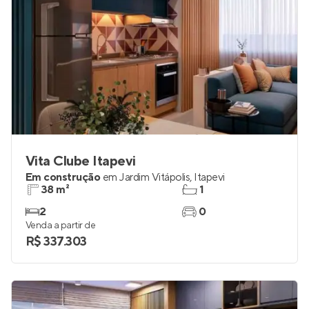
Vita Clube Itapevi
Em construção
em
Jardim Vitápolis
,
Itapevi
38 m²
1
2
0
Venda a partir de
R$ 337.303