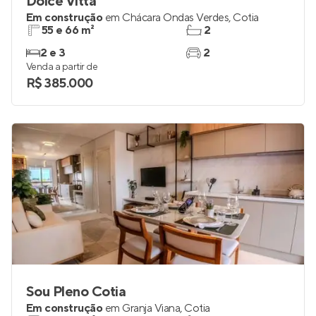
Dolce Vitta
Em construção
em
Chácara Ondas Verdes
,
Cotia
55 e 66 m²
2
2 e 3
2
Venda a partir de
R$ 385.000
Sou Pleno Cotia
Em construção
em
Granja Viana
,
Cotia