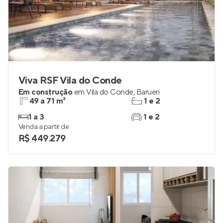
Viva RSF Vila do Conde
Em construção
em
Vila do Conde
,
Barueri
49 a 71 m²
1 e 2
1 a 3
1 e 2
Venda a partir de
R$ 449.279