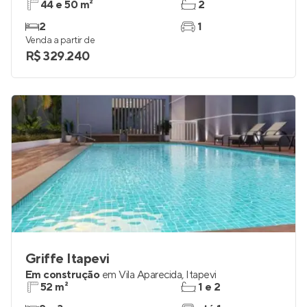
44 e 50 m²
2
2
1
Venda a partir de
R$ 329.240
Griffe Itapevi
Em construção
em
Vila Aparecida
,
Itapevi
52 m²
1 e 2