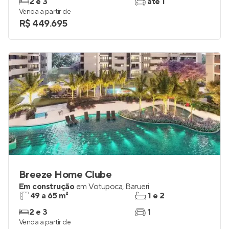
2 e 3
até 1
Venda a partir de
R$ 449.695
Breeze Home Clube
Em construção
em
Votupoca
,
Barueri
49 a 65 m²
1 e 2
2 e 3
1
Venda a partir de