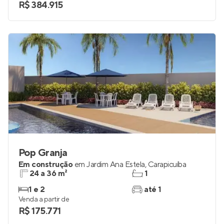
R$ 384.915
Pop Granja
Em construção
em
Jardim Ana Estela
,
Carapicuíba
24 a 36 m²
1
1 e 2
até 1
Venda a partir de
R$ 175.771