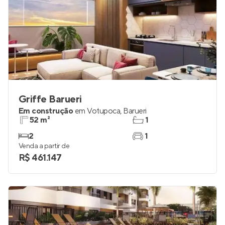
Griffe Barueri
Em construção
em
Votupoca
,
Barueri
52 m²
1
2
1
Venda a partir de
R$ 461.147