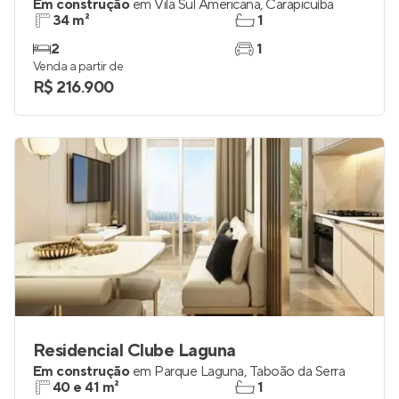
Em construção
em
Vila Sul Americana
,
Carapicuíba
34 m²
1
2
1
Venda a partir de
R$ 216.900
Residencial Clube Laguna
Em construção
em
Parque Laguna
,
Taboão da Serra
40 e 41 m²
1