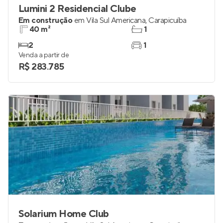
Lumini 2 Residencial Clube
Em construção
em
Vila Sul Americana
,
Carapicuíba
40 m²
1
2
1
Venda a partir de
R$ 283.785
Solarium Home Club