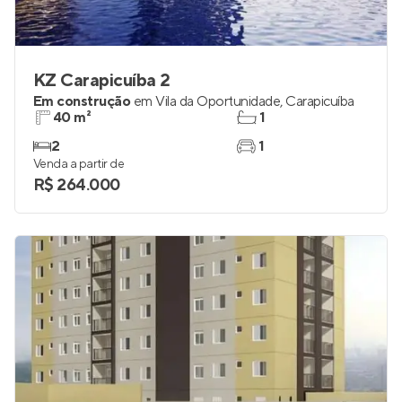
KZ Carapicuíba 2
Em construção
em
Vila da Oportunidade
,
Carapicuíba
40 m²
1
2
1
Venda a partir de
R$ 264.000