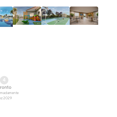
4
ronto
imadamente
ez 2029