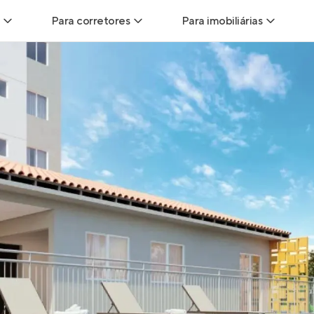
Para corretores
Para imobiliárias
Leads
Leads para Corretores
Leads para Imobiliári
sitas
Corretor+
Hub de imobiliárias
Vendas
Parcerias imobiliárias
Anunciar imóveis
trutoras
Hub de Corretores
iliárias
Perfil Verificado
veis
Anunciar imóveis