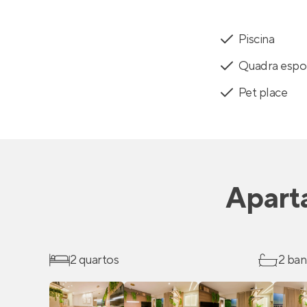
Piscina
Quadra espor
Pet place
Apart
2 quartos
2 ban