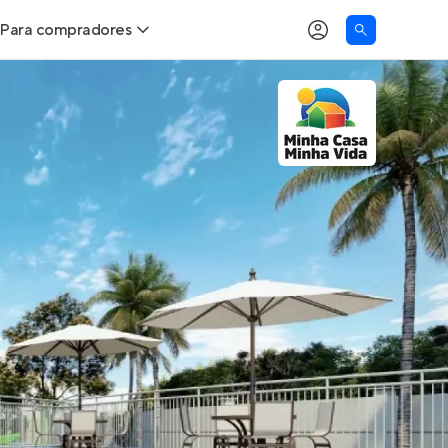
Para compradores
as
Buscar um imóvel novo
Calcule seu Poder de Compra
Comprar x Alugar
Correção do INCC
Simulador de Financiamento
Encontre um corretor