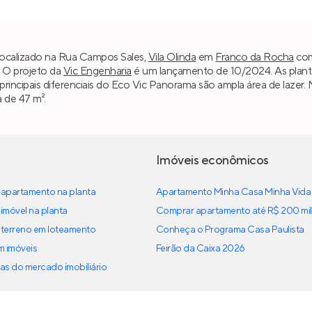
localizado na Rua Campos Sales,
Vila Olinda
em
Franco da Rocha
com
. O projeto da
Vic Engenharia
é um lançamento de 10/2024. As plant
 principais diferenciais do Eco Vic Panorama são ampla área de lazer
 de 47 m².
Imóveis econômicos
apartamento na planta
Apartamento Minha Casa Minha Vida
imóvel na planta
Comprar apartamento até R$ 200 mil
terreno em loteamento
Conheça o Programa Casa Paulista
em imóveis
Feirão da Caixa 2026
as do mercado imobiliário