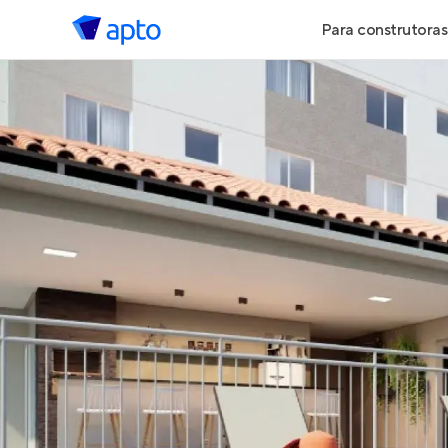
Para construtoras
Geração de 
Geração de Vi
Geração de 
Maiores Cons
Parcerias Imob
Anunciar Imó