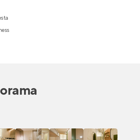
esta
ness
norama