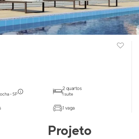
2 quartos
ocha - SP
1 suíte
s
1 vaga
Projeto