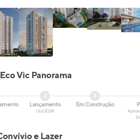
Eco Vic Panorama
2
3
çamento
Lançamento
Em Construção
P
Out 2024
Aprox
D
Convívio e Lazer