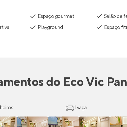
Espaço gourmet
Salão de f
tiva
Playground
Espaço fit
amentos
do
Eco Vic Pa
heiros
1 vaga