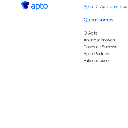
Apto
Apartamentos
Quem somos
O Apto
Anunciar imóveis
Cases de Sucesso
Apto Partners
Fale conosco
Política de Privacidade
Termos de Serviço
Termos d
© 2015 - 2026
Apto Tecnologia Ltda.
Todos os dire