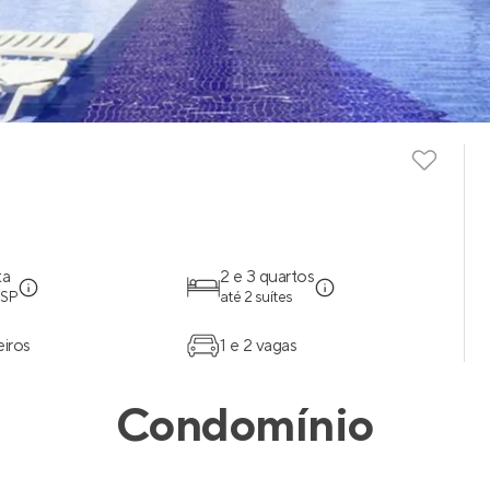
ta
2 e 3 quartos
 SP
até 2 suítes
eiros
1 e 2 vagas
Condomínio