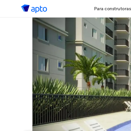
Para construtoras
Geração de 
Geração de Vi
Geração de 
Maiores Cons
Parcerias Imob
Anunciar Imó