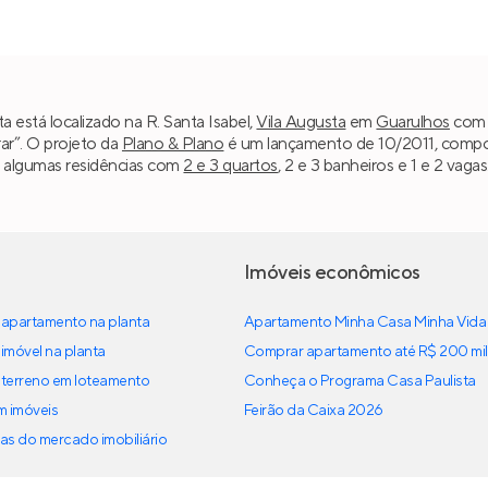
a está localizado na R. Santa Isabel,
Vila Augusta
em
Guarulhos
com p
ar”. O projeto da
Plano & Plano
é um lançamento de 10/2011, compost
o algumas residências com
2 e 3 quartos
, 2 e 3 banheiros e 1 e 2 vag
Imóveis econômicos
apartamento na planta
Apartamento Minha Casa Minha Vida
imóvel na planta
Comprar apartamento até R$ 200 mil
terreno em loteamento
Conheça o Programa Casa Paulista
em imóveis
Feirão da Caixa 2026
as do mercado imobiliário