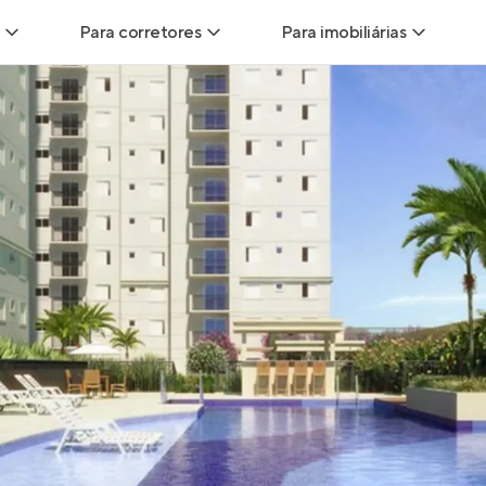
Para corretores
Para imobiliárias
Leads
Leads para Corretores
Leads para Imobiliári
sitas
Corretor+
Hub de imobiliárias
Vendas
Parcerias imobiliárias
Anunciar imóveis
trutoras
Hub de Corretores
iliárias
Perfil Verificado
veis
Anunciar imóveis