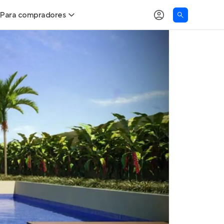
Para compradores
as
Buscar um imóvel novo
Calcule seu Poder de Compra
Comprar x Alugar
Correção do INCC
Simulador de Financiamento
Encontre um corretor