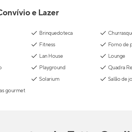
Convívio e Lazer
Brinquedoteca
Churrasqu
Fitness
Forno de p
Lan House
Lounge
o
Playground
Quadra Re
Solarium
Salão de j
tas gourmet