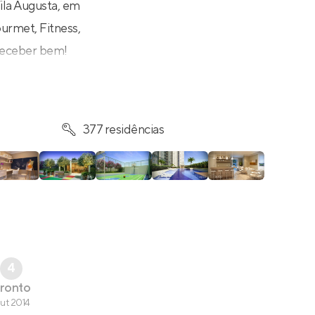
ila Augusta, em
urmet, Fitness,
 receber bem!
377 residências
4
ronto
ut 2014