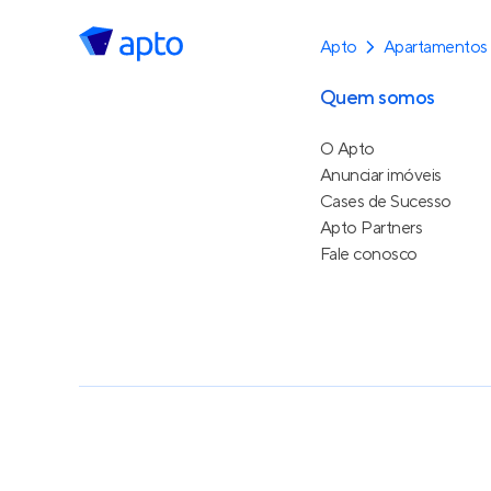
Apto
Apartamentos
Quem somos
O Apto
Anunciar imóveis
Cases de Sucesso
Apto Partners
Fale conosco
Política de Privacidade
Termos de Serviço
Termos d
© 2015 - 2026
Apto Tecnologia Ltda.
Todos os dire