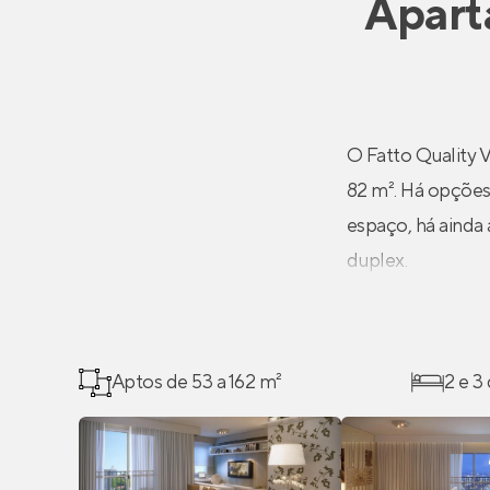
Apart
O Fatto Quality 
82 m². Há opções
espaço, há ainda
duplex.
Aptos de 53 a 162 m²
2 e 3