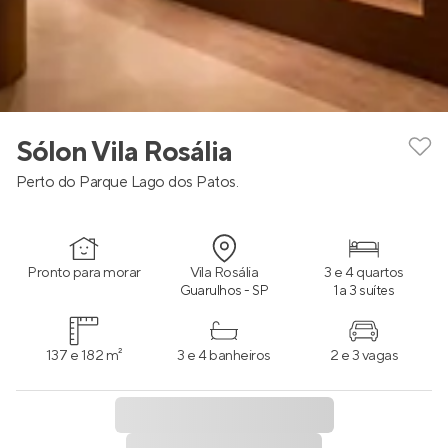
Sólon Vila Rosália
Perto do Parque Lago dos Patos.
Pronto para morar
Vila Rosália
3 e 4 quartos
Guarulhos - SP
1 a 3 suítes
137 e 182 m²
3 e 4 banheiros
2 e 3 vagas