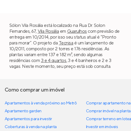
Sólon Vila Rosália está localizado na Rua Dr. Solon
Fernandes, 67,
Vila Rosália
em
Guarulhos
com previsão de
entrega em 10/2014, por isso seu status atual é “Pronto
para morar”. O projeto da
Tecnisa
é um lançamento de
10/2011, composto por 2 torres e 176 residências. As
plantas variam entre 137 e 182 m², sendo algumas
residências com
3 e 4 quartos
, 3 e 4 banheiros e 2 e 3
vagas. Neste momento, seu preço está sob consulta.
Como comprar um imóvel
Apartamentos à venda próximo ao Metrô
Comprar apartamento na 
Apartamento garden
Comprar imóvel na planta
Apartamentos para investir
Comprar terreno em lote
Coberturas à venda na planta
Investir em imóveis