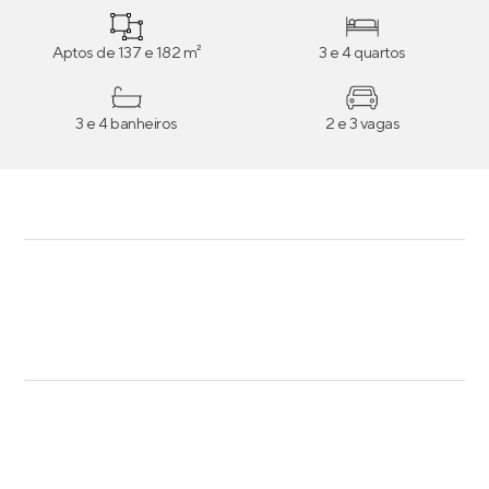
Aptos de 137 e 182 m²
3 e 4 quartos
3 e 4 banheiros
2 e 3 vagas