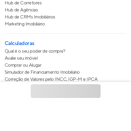
Hub de Corretores
Hub de Agências
Hub de CRMs Imobiliários
Marketing Imobiliário
Calculadoras
Qual é o seu poder de compra?
Avalie seu imóvel
Comprar ou Alugar
Simulador de Financiamento Imobiliário
Correção de Valores pelo INCC, IGP-M e IPCA
Estimativa de valor do condomínio
Calculo do metro quadrado (m²)
Política de Privacidade
Termos de Serviço
Termos de Uso
© 2015 - 2026
Apto Tecnologia Ltda.
Todos os direitos