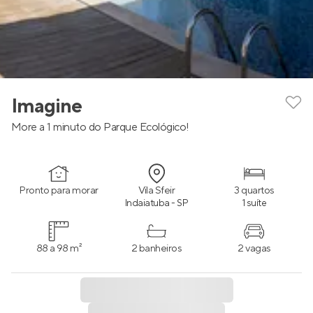
Imagine
More a 1 minuto do Parque Ecológico!
Pronto para morar
Vila Sfeir
3 quartos
Indaiatuba - SP
1 suíte
88 a 98 m²
2 banheiros
2 vagas