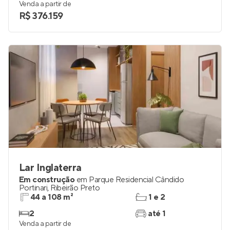
Venda a partir de
R$ 376.159
Lar Inglaterra
Em construção
em
Parque Residencial Cândido
Portinari
,
Ribeirão Preto
44 a 108 m²
1 e 2
2
até 1
Venda a partir de