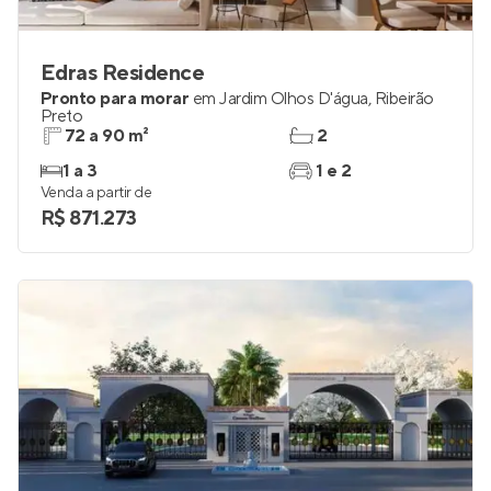
Edras Residence
Pronto para morar
em
Jardim Olhos D'água
,
Ribeirão
Preto
72 a 90 m²
2
1 a 3
1 e 2
Venda a partir de
R$ 871.273