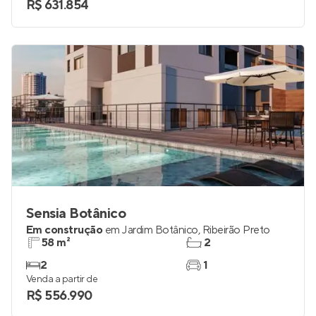
R$ 631.854
Sensia Botânico
Em construção
em
Jardim Botânico
,
Ribeirão Preto
58 m²
2
2
1
Venda a partir de
R$ 556.990