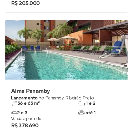
R$ 205.000
Alma Panamby
Lançamento
no
Panamby
,
Ribeirão Preto
56 e 65 m²
1 e 2
2 e 3
até 1
Venda a partir de
R$ 378.690