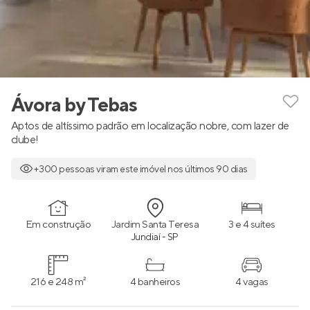
Ávora by Tebas
Aptos de altíssimo padrão em localização nobre, com lazer de
clube!
+300 pessoas viram este imóvel nos últimos 90 dias
Em construção
Jardim Santa Teresa
3 e 4 suítes
Jundiaí - SP
216 e 248 m²
4 banheiros
4 vagas