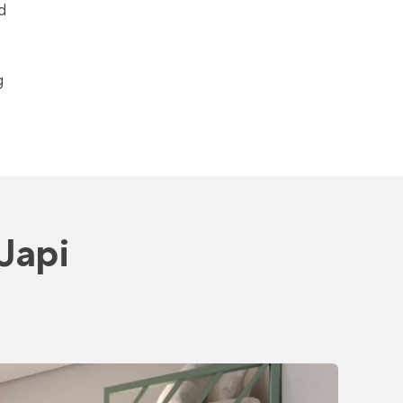
d
g
 Japi