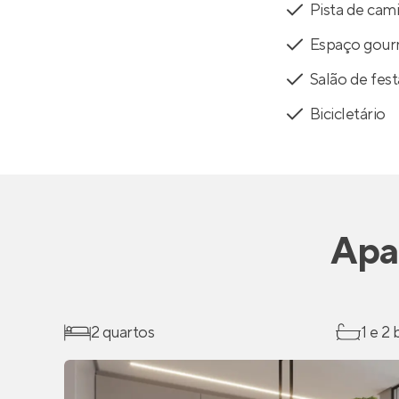
Pista de cam
Espaço gou
Salão de fest
Bicicletário
Apa
2 quartos
1 e 2