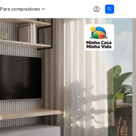
Para compradores
as
Buscar um imóvel novo
Calcule seu Poder de Compra
Comprar x Alugar
Correção do INCC
Simulador de Financiamento
Encontre um corretor