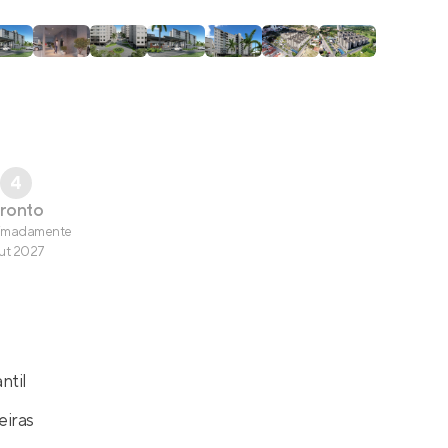
4
ronto
imadamente
ut 2027
ntil
eiras