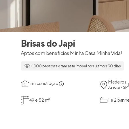
Brisas do Japi
Aptos com benefícios Minha Casa Minha Vida!
+1000 pessoas viram este imóvel nos últimos 90 dias
Medeiros
Em construção
Jundiaí - SP
49 e 52 m²
1 e 2 banhe