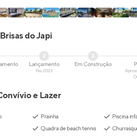
Brisas do Japi
2
3
çamento
Lançamento
Em Construção
P
Fev 2023
Aprox
O
Convívio e Lazer
o
Prainha
Piscina infa
Quadra de beach tennis
Churrasqu