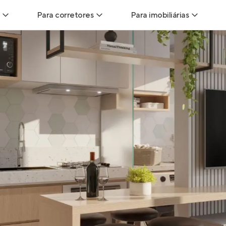
Para corretores
Para imobiliárias
Leads
Leads para Corretores
Leads para Imobiliári
sitas
Corretor+
Hub de imobiliárias
Vendas
Parcerias imobiliárias
Anunciar imóveis
trutoras
Hub de Corretores
iliárias
Perfil Verificado
veis
Anunciar imóveis