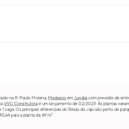
lizado na R. Paulo Molena,
Medeiros
em
Jundiaí
com previsão de entre
da
VVC Construtora
é um lançamento de 02/2023. As plantas variam
 e 1 vaga. Os principais diferenciais do Brisas do Japi são perto de 
45,64 para a planta de 49 m².