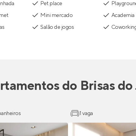
inhada
Pet place
Playgroun
rmet
Mini mercado
Academia
as
Salão de jogos
Coworkin
rtamentos
do
Brisas do
 banheiros
1 vaga