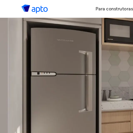
Para construtoras
Geração de 
Geração de Vi
Geração de 
Maiores Cons
Parcerias Imob
Anunciar Imó