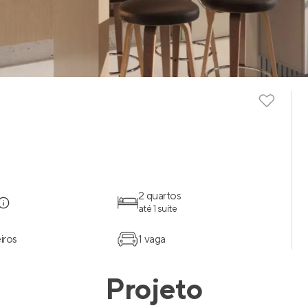
2 quartos
até 1 suíte
iros
1 vaga
Projeto