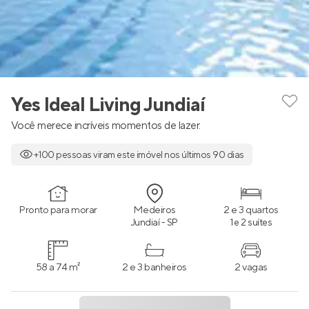
Yes Ideal Living Jundiaí
Você merece incríveis momentos de lazer.
+100 pessoas viram este imóvel nos últimos 90 dias
Pronto para morar
Medeiros
2 e 3 quartos
Jundiaí - SP
1 e 2 suítes
58 a 74 m²
2 e 3 banheiros
2 vagas