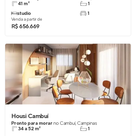
41 m²
1
studio
1
Venda a partir de
R$ 656.669
Housi Cambuí
Pronto para morar
no
Cambuí
,
Campinas
34 a 52 m²
1