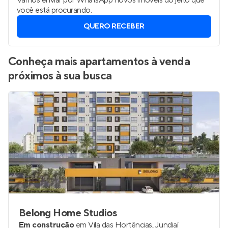
Vamos enviar por WhatsApp novos imóveis do jeito que
você está procurando.
QUERO RECEBER
Conheça mais apartamentos à venda
próximos à sua busca
Belong Home Studios
Em construção
em
Vila das Hortências
,
Jundiaí