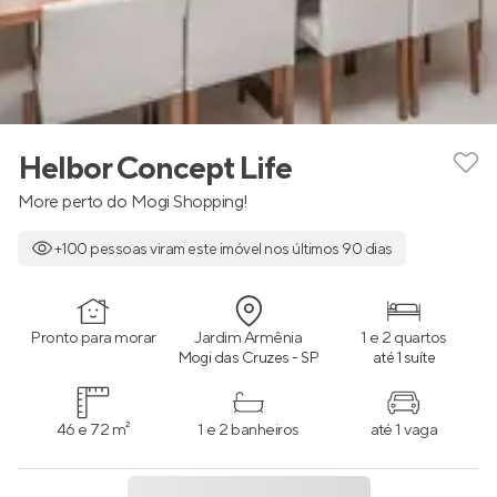
Helbor Concept Life
More perto do Mogi Shopping!
+100 pessoas viram este imóvel nos últimos 90 dias
Pronto para morar
Jardim Armênia
1 e 2 quartos
Mogi das Cruzes - SP
até 1 suíte
46 e 72 m²
1 e 2 banheiros
até 1 vaga