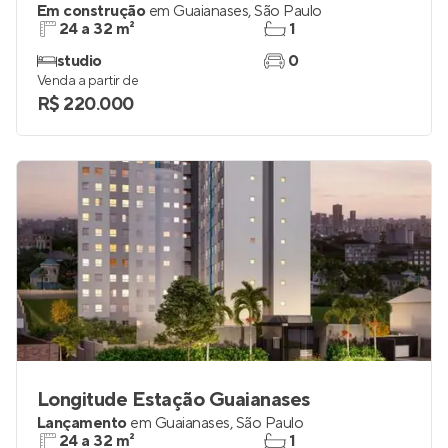
Em construção
em
Guaianases
,
São Paulo
24 a 32 m²
1
studio
0
Venda a partir de
R$ 220.000
Longitude Estação Guaianases
Lançamento
em
Guaianases
,
São Paulo
24 a 32 m²
1