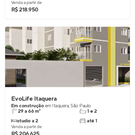
Venda a partir de
R$ 218.950
EvoLife Itaquera
Em construção
em
Itaquera
,
São Paulo
29 a 66 m²
1 e 2
studio a 2
até 1
Venda a partir de
R$ 206.625