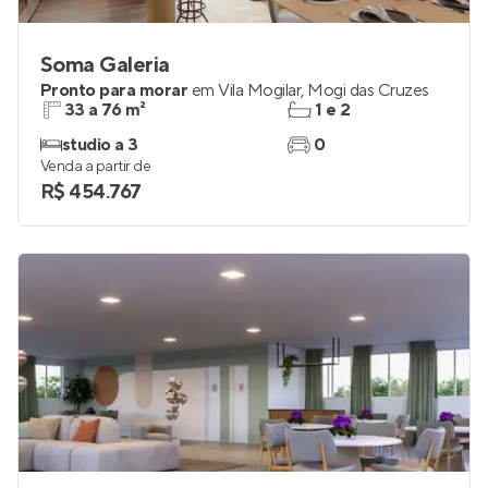
Soma Galeria
Pronto para morar
em
Vila Mogilar
,
Mogi das Cruzes
33 a 76 m²
1 e 2
studio a 3
0
Venda a partir de
R$ 454.767