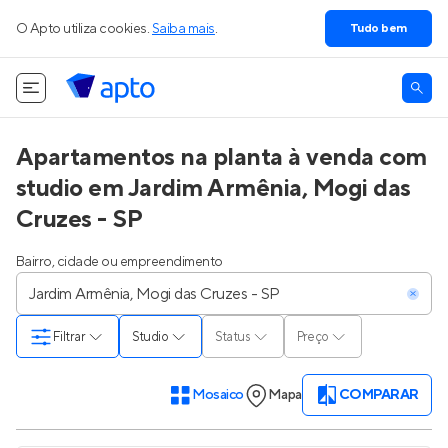
O Apto utiliza cookies.
Saiba mais
.
Tudo bem
Apartamentos na planta à venda com
studio em Jardim Armênia, Mogi das
Cruzes - SP
Bairro, cidade ou empreendimento
Filtrar
Studio
Status
Preço
Mosaico
Mapa
COMPARAR