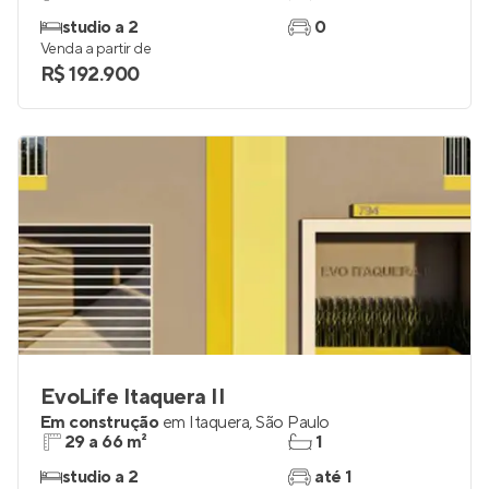
studio a 2
0
Venda a partir de
R$ 192.900
EvoLife Itaquera II
Em construção
em
Itaquera
,
São Paulo
29 a 66 m²
1
studio a 2
até 1