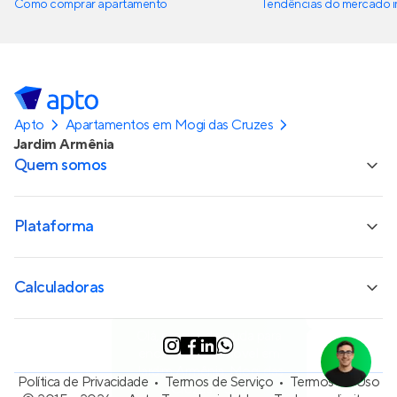
Como comprar apartamento
Tendências do mercado im
Apto
Apartamentos em Mogi das Cruzes
Jardim Armênia
Quem somos
Plataforma
Calculadoras
Olá, precisa de ajuda para
encontrar um imóvel em
Jardim Armênia, Mogi das
Política de Privacidade
Termos de Serviço
Termos de Uso
Cruzes - SP?