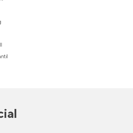
g
ll
ntil
ial