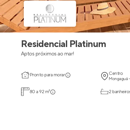
Residencial Platinum
Aptos próximos ao mar!
Centro
Pronto para morar
Mongaguá -
80 a 92 m²
2 banheiro