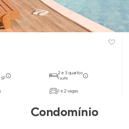
2 e 3 quartos
 SP
1 suíte
s
1 e 2 vagas
Condomínio