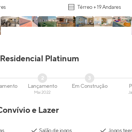
res
Térreo + 19 Andares
Residencial Platinum
2
3
çamento
Lançamento
Em Construção
P
Mai 2022
J
Convívio e Lazer
as
Salão de jogos
Jogos tee