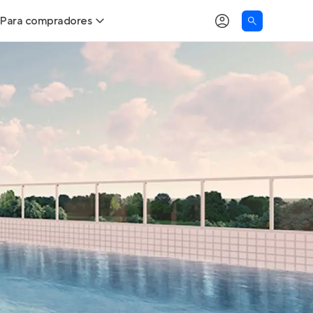
Para compradores
as
Buscar um imóvel novo
Calcule seu Poder de Compra
Comprar x Alugar
Correção do INCC
Simulador de Financiamento
Encontre um corretor