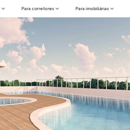
Para corretores
Para imobiliárias
Leads
Leads para Corretores
Leads para Imobiliári
sitas
Corretor+
Hub de imobiliárias
Vendas
Parcerias imobiliárias
Anunciar imóveis
trutoras
Hub de Corretores
iliárias
Perfil Verificado
veis
Anunciar imóveis