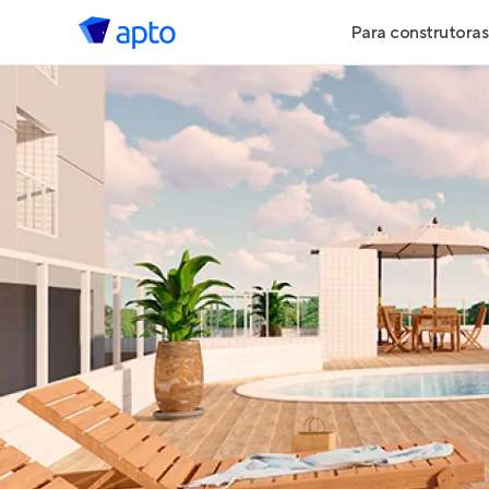
Para construtoras
Geração de 
Geração de Vi
Geração de 
Maiores Cons
Parcerias Imob
Anunciar Imó