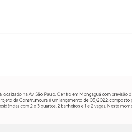
á localizado na Av. São Paulo,
Centro
em
Mongaguá
com previsão de
projeto da
Construmoura
é um lançamento de 05/2022, composto por 
residências com
2 e 3 quartos
, 2 banheiros e 1 e 2 vagas. Neste mom