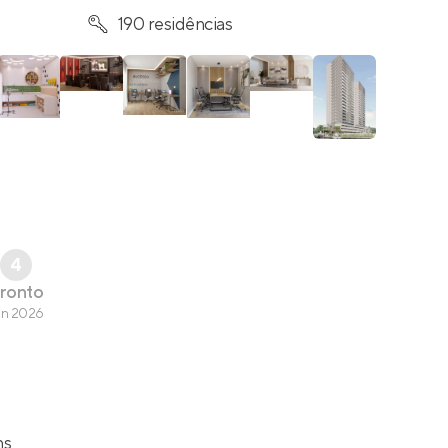
190 residências
4
ronto
an 2026
ns