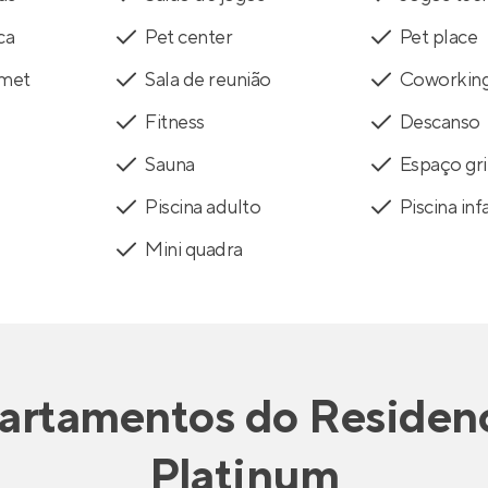
ca
Pet center
Pet place
rmet
Sala de reunião
Coworkin
Fitness
Descanso
Sauna
Espaço gri
Piscina adulto
Piscina infa
Mini quadra
artamentos
do
Residenc
Platinum