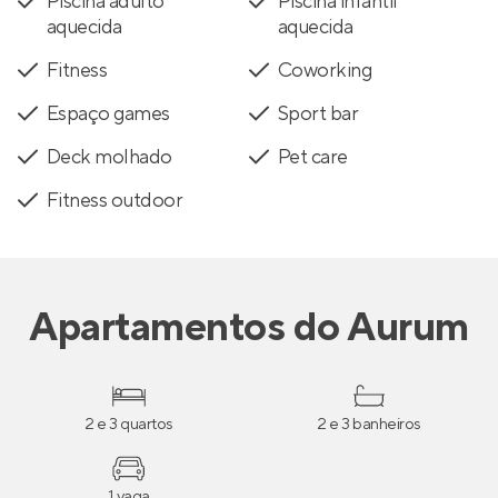
Piscina adulto
Piscina infantil
aquecida
aquecida
Fitness
Coworking
Espaço games
Sport bar
Deck molhado
Pet care
Fitness outdoor
Apartamentos
do
Aurum
2 e 3 quartos
2 e 3 banheiros
1 vaga