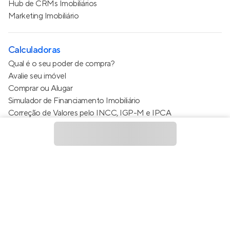
Hub de CRMs Imobiliários
Marketing Imobiliário
Calculadoras
Qual é o seu poder de compra?
Avalie seu imóvel
Comprar ou Alugar
Simulador de Financiamento Imobiliário
Correção de Valores pelo INCC, IGP-M e IPCA
Estimativa de valor do condomínio
Calculo do metro quadrado (m²)
Política de Privacidade
Termos de Serviço
Termos de Uso
© 2015 - 2026
Apto Tecnologia Ltda.
Todos os direitos
reservados