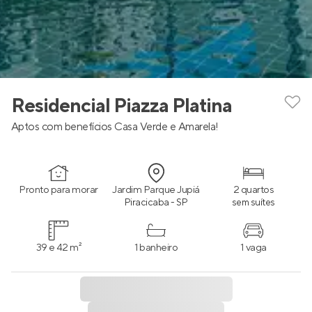
Residencial Piazza Platina
Aptos com benefícios Casa Verde e Amarela!
Pronto para morar
Jardim Parque Jupiá
2 quartos
Piracicaba - SP
sem suítes
39 e 42 m²
1 banheiro
1 vaga