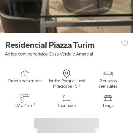
Residencial Piazza Turim
Aptos com benefícios Casa Verde e Amarela!
Pronto para morar
Jardim Parque Jupiá
2 quartos
Piracicaba - SP
sem suítes
37 e 45 m²
1 banheiro
1 vaga