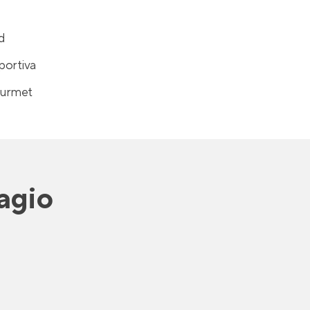
d
portiva
ourmet
agio