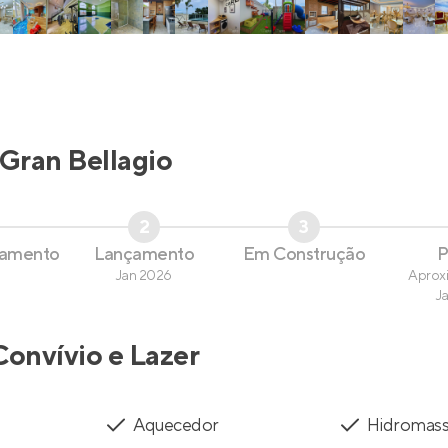
Gran Bellagio
2
3
çamento
Lançamento
Em Construção
P
Jan 2026
Aprox
J
Convívio e Lazer
Aquecedor
Hidromas