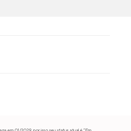
ga em 01/2029, por isso seu status atual é “Em