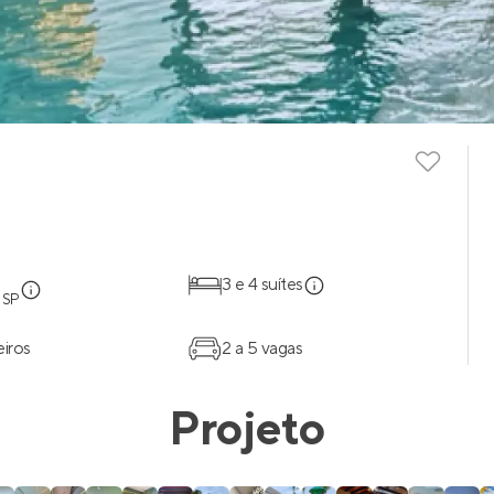
3 e 4 suítes
 SP
eiros
2 a 5 vagas
Projeto