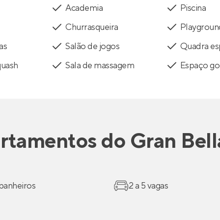
Academia
Piscina
Churrasqueira
Playgroun
as
Salão de jogos
Quadra es
quash
Sala de massagem
Espaço g
rtamentos
do
Gran Bell
 banheiros
2 a 5 vagas