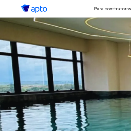
Para construtoras
Geração de 
Geração de Vi
Geração de 
Maiores Cons
Parcerias Imob
Anunciar Imó