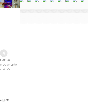
4
ronto
imadamente
an 2029
sagem