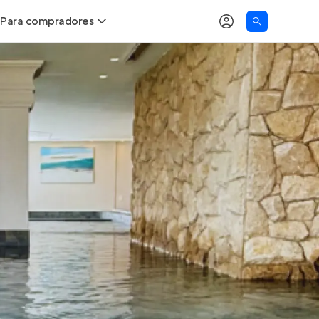
Para compradores
as
Buscar um imóvel novo
Calcule seu Poder de Compra
Comprar x Alugar
Correção do INCC
Simulador de Financiamento
Encontre um corretor