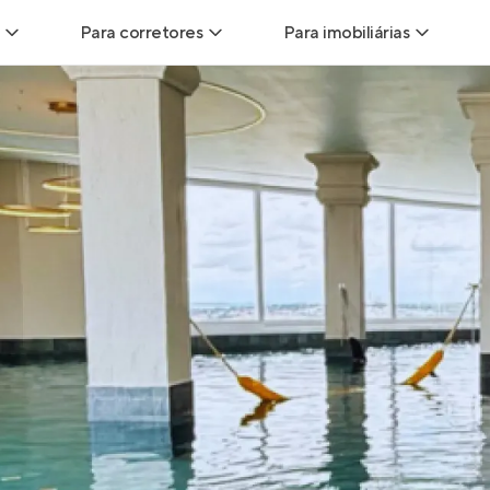
Para corretores
Para imobiliárias
Leads
Leads para Corretores
Leads para Imobiliári
sitas
Corretor+
Hub de imobiliárias
Vendas
Parcerias imobiliárias
Anunciar imóveis
trutoras
Hub de Corretores
iliárias
Perfil Verificado
veis
Anunciar imóveis