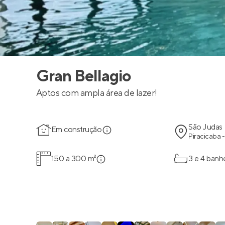
Gran Bellagio
Aptos com ampla área de lazer!
São Judas
Em construção
Piracicaba -
150 a 300 m²
3 e 4 banh