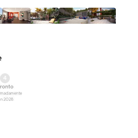
e
4
ronto
imadamente
un 2028