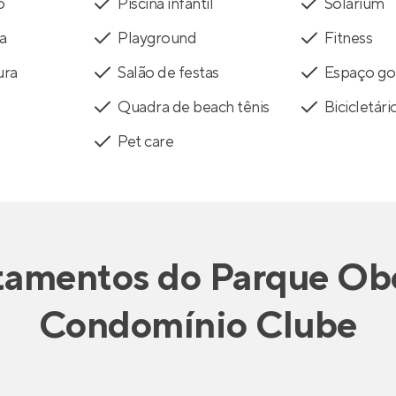
o
Piscina infantil
Solarium
a
Playground
Fitness
ura
Salão de festas
Espaço g
Quadra de beach tênis
Bicicletári
Pet care
tamentos
do
Parque Obe
Condomínio Clube