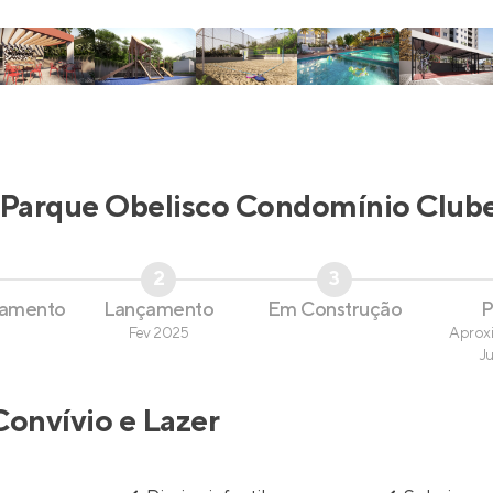
Parque Obelisco Condomínio Club
2
3
çamento
Lançamento
Em Construção
P
Fev 2025
Aprox
J
Convívio e Lazer