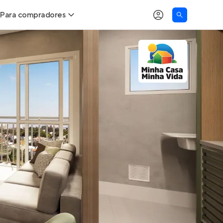
Para compradores
as
Buscar um imóvel novo
Calcule seu Poder de Compra
Comprar x Alugar
Correção do INCC
Simulador de Financiamento
Encontre um corretor