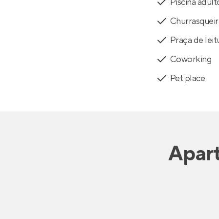
Piscina adult
Churrasqueir
Praça de leit
Coworking
Pet place
Apar