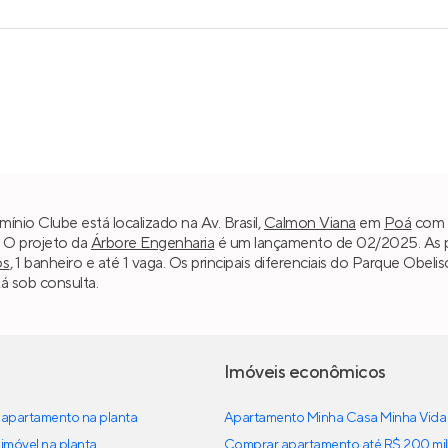
nio Clube está localizado na Av. Brasil,
Calmon Viana
em
Poá
com p
. O projeto da
Árbore Engenharia
é um lançamento de 02/2025. As pl
os
, 1 banheiro e até 1 vaga. Os principais diferenciais do Parque Obe
á sob consulta.
Imóveis econômicos
apartamento na planta
Apartamento Minha Casa Minha Vida
imóvel na planta
Comprar apartamento até R$ 200 mil