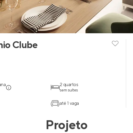
nio Clube
ana
2 quartos
sem suítes
até 1 vaga
Projeto