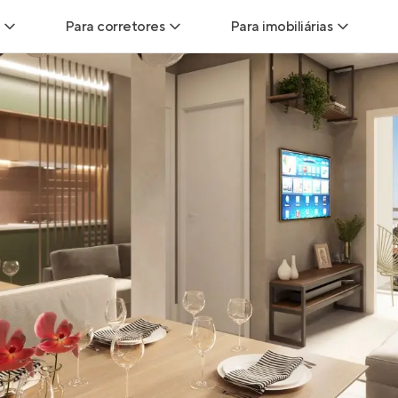
Para corretores
Para imobiliárias
Leads
Leads para Corretores
Leads para Imobiliári
sitas
Corretor+
Hub de imobiliárias
Vendas
Parcerias imobiliárias
Anunciar imóveis
trutoras
Hub de Corretores
iliárias
Perfil Verificado
veis
Anunciar imóveis