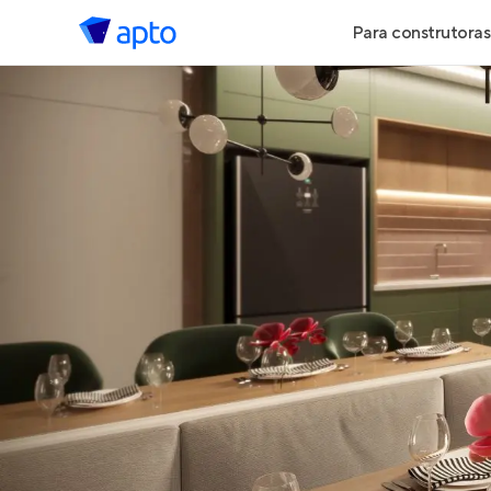
Para construtoras
Geração de 
Geração de Vi
Geração de 
Maiores Cons
Parcerias Imob
Anunciar Imó