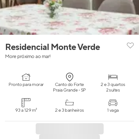
Residencial Monte Verde
More próximo ao mar!
Pronto para morar
Canto do Forte
2 e 3 quartos
Praia Grande - SP
2 suítes
93 a 129 m²
2 e 3 banheiros
1 vaga