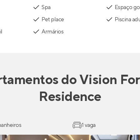
Spa
Espaço g
Pet place
Piscina ad
il
Armários
rtamentos
do
Vision Fo
Residence
 banheiros
1 vaga