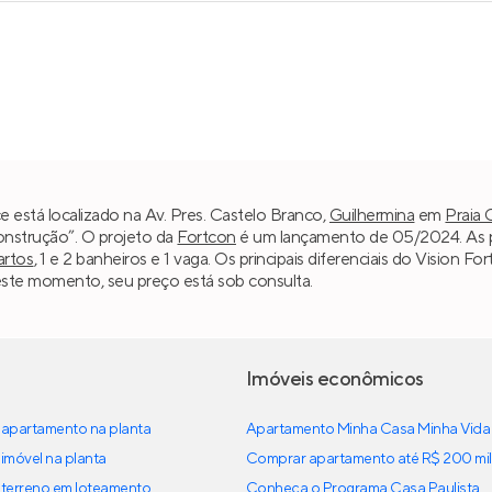
 está localizado na Av. Pres. Castelo Branco,
Guilhermina
em
Praia 
construção”. O projeto da
Fortcon
é um lançamento de 05/2024. As pl
artos
, 1 e 2 banheiros e 1 vaga. Os principais diferenciais do Visio
Neste momento, seu preço está sob consulta.
Imóveis econômicos
apartamento na planta
Apartamento Minha Casa Minha Vida
imóvel na planta
Comprar apartamento até R$ 200 mil
terreno em loteamento
Conheça o Programa Casa Paulista