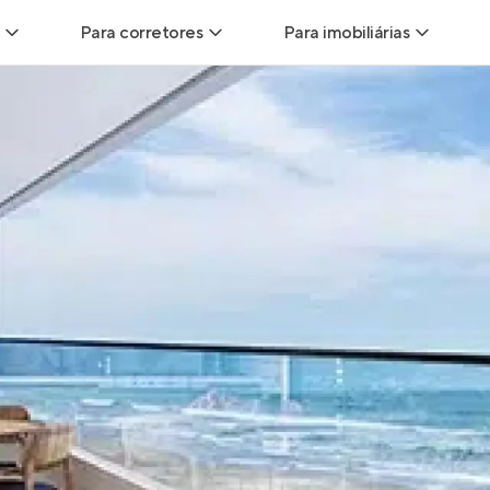
Para corretores
Para imobiliárias
Leads
Leads para Corretores
Leads para Imobiliári
sitas
Corretor+
Hub de imobiliárias
Vendas
Parcerias imobiliárias
Anunciar imóveis
trutoras
Hub de Corretores
iliárias
Perfil Verificado
veis
Anunciar imóveis