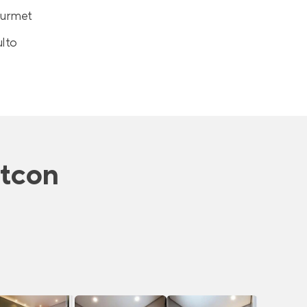
ourmet
ulto
rtcon