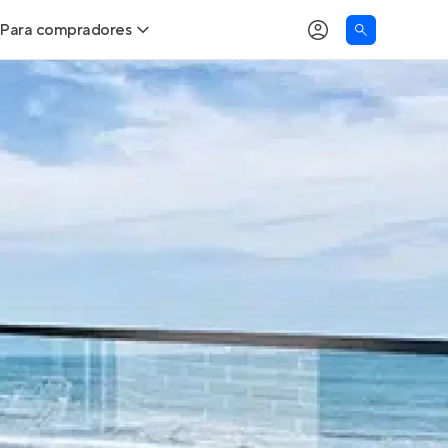
Para compradores
as
Buscar um imóvel novo
Calcule seu Poder de Compra
Comprar x Alugar
Correção do INCC
Simulador de Financiamento
Encontre um corretor