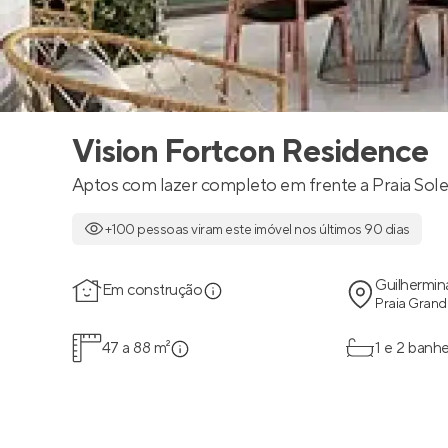
Vision Fortcon Residence
Aptos com lazer completo em frente a Praia Sol
+100 pessoas viram este imóvel nos últimos 90 dias
Guilhermin
Em construção
Praia Grand
47 a 88 m²
1 e 2 banhe