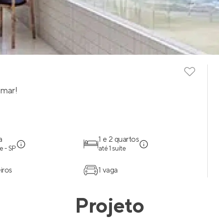
emar!
a
1 e 2 quartos
e - SP
até 1 suíte
iros
1 vaga
Projeto