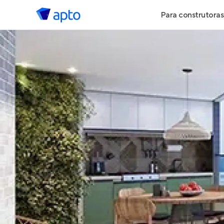
Para construtoras
Geração de 
Geração de Vi
Geração de 
Maiores Cons
Parcerias Imob
Anunciar Imó