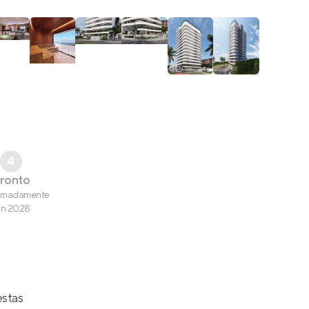
4
ronto
imadamente
un 2028
estas