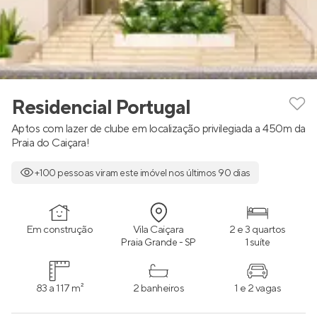
Residencial Portugal
Aptos com lazer de clube em localização privilegiada a 450m da
Praia do Caiçara!
+100 pessoas viram este imóvel nos últimos 90 dias
Em construção
Vila Caiçara
2 e 3 quartos
Praia Grande - SP
1 suíte
83 a 117 m²
2 banheiros
1 e 2 vagas