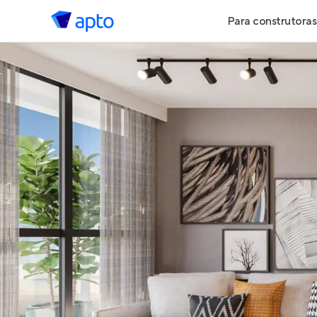
Para construtoras
Geração de 
Geração de Vi
Geração de 
Maiores Cons
Parcerias Imob
Anunciar Imó