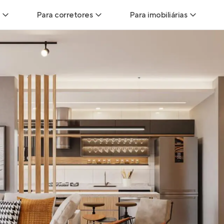
Para corretores
Para imobiliárias
Leads
Leads para Corretores
Leads para Imobiliári
sitas
Corretor+
Hub de imobiliárias
Vendas
Parcerias imobiliárias
Anunciar imóveis
trutoras
Hub de Corretores
iliárias
Perfil Verificado
veis
Anunciar imóveis