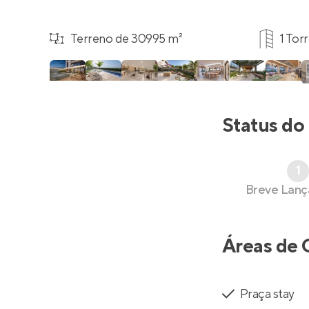
Terreno de 30995 m²
1 Tor
Status do
1
Breve Lan
Áreas de 
Praça stay