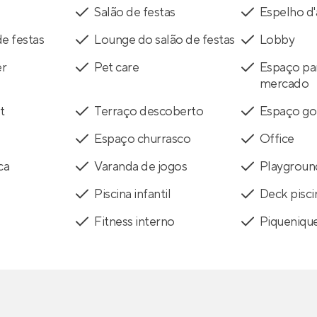
Salão de festas
Espelho d
de festas
Lounge do salão de festas
Lobby
er
Pet care
Espaço par
mercado
t
Terraço descoberto
Espaço g
Espaço churrasco
Office
ca
Varanda de jogos
Playgroun
Piscina infantil
Deck piscin
Fitness interno
Piqueniqu