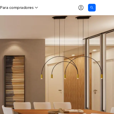
Para compradores
as
Buscar um imóvel novo
Calcule seu Poder de Compra
Comprar x Alugar
Correção do INCC
Simulador de Financiamento
Encontre um corretor