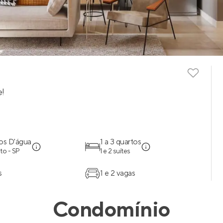
e!
os D'água
1 a 3 quartos
to - SP
1 e 2 suítes
s
1 e 2 vagas
Condomínio