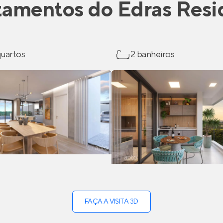
tamentos
do
Edras Resi
 quartos
2 banheiros
FAÇA A VISITA 3D