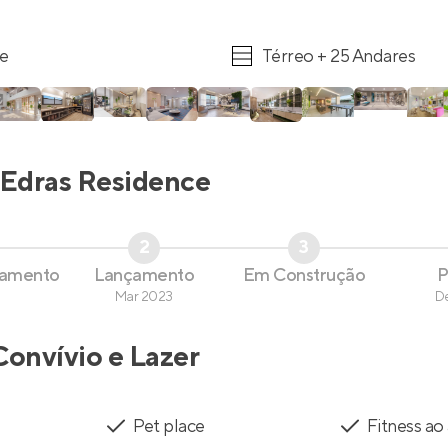
re
Térreo + 25 Andares
Edras Residence
2
3
çamento
Lançamento
Em Construção
P
Mar 2023
D
Convívio e Lazer
Pet place
Fitness ao 