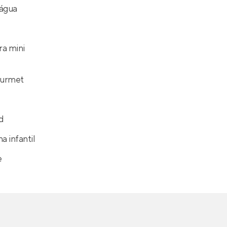
'água
a mini
ourmet
d
a infantil
e