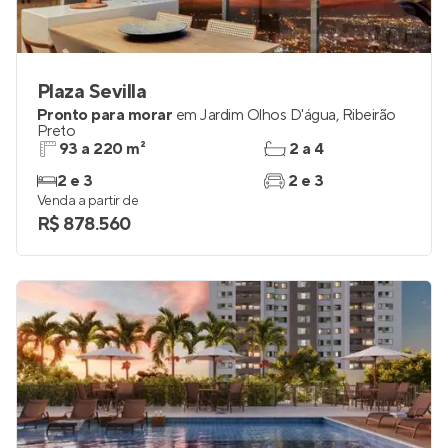
Plaza Sevilla
Pronto para morar
em
Jardim Olhos D'água
,
Ribeirão
Preto
93 a 220 m²
2 a 4
2 e 3
2 e 3
Venda a partir de
R$ 878.560