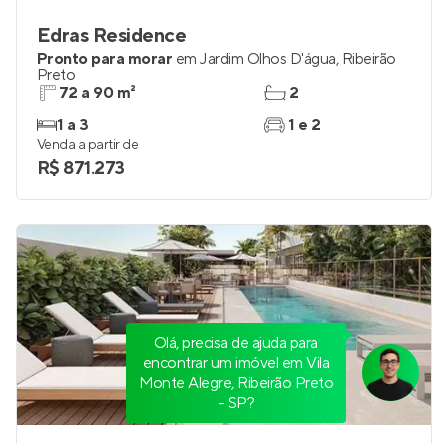
Edras Residence
Pronto para morar
em
Jardim Olhos D'água
,
Ribeirão
Preto
72 a 90 m²
2
1 a 3
1 e 2
Venda a partir de
R$ 871.273