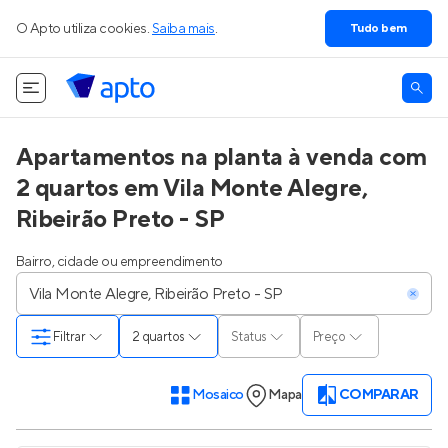
O Apto utiliza cookies.
Saiba mais
.
Tudo bem
Apartamentos na planta à venda com
2 quartos em Vila Monte Alegre,
Ribeirão Preto - SP
Bairro, cidade ou empreendimento
Filtrar
2 quartos
Status
Preço
Mosaico
Mapa
COMPARAR