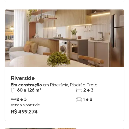
Riverside
Em construção
em
Ribeirânia
,
Ribeirão Preto
60 a 126 m²
2 e 3
2 e 3
1 e 2
Venda a partir de
R$ 499.274