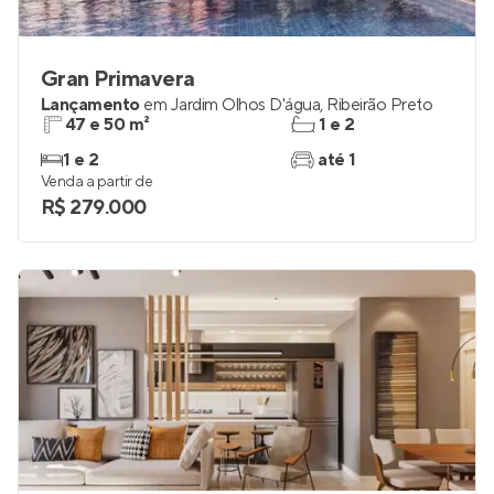
Gran Primavera
Lançamento
em
Jardim Olhos D'água
,
Ribeirão Preto
47 e 50 m²
1 e 2
1 e 2
até 1
Venda a partir de
R$ 279.000