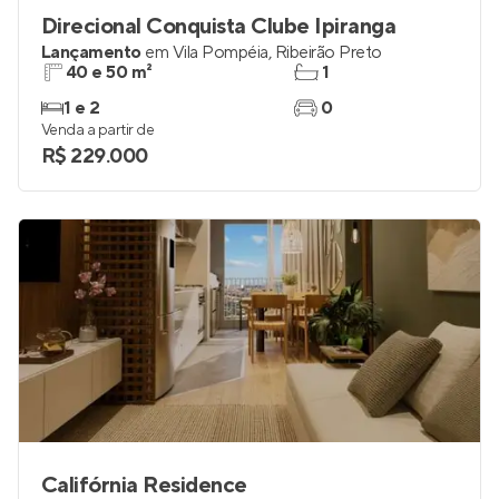
Direcional Conquista Clube Ipiranga
Lançamento
em
Vila Pompéia
,
Ribeirão Preto
40 e 50 m²
1
1 e 2
0
Venda a partir de
R$ 229.000
Califórnia Residence