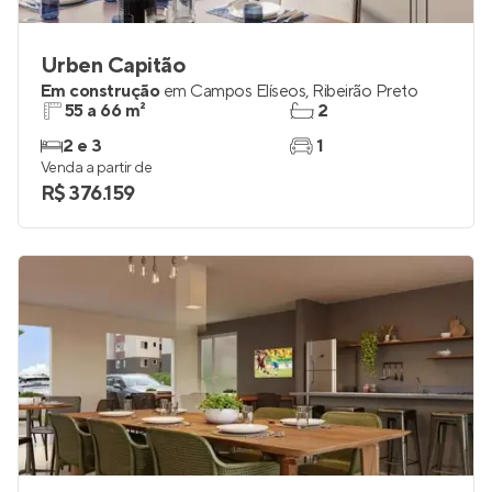
Urben Capitão
Em construção
em
Campos Elíseos
,
Ribeirão Preto
55 a 66 m²
2
2 e 3
1
Venda a partir de
R$ 376.159