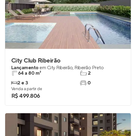
City Club Ribeirão
Lançamento
em
City Ribeirão
,
Ribeirão Preto
64 a 80 m²
2
2 e 3
0
Venda a partir de
R$ 499.806