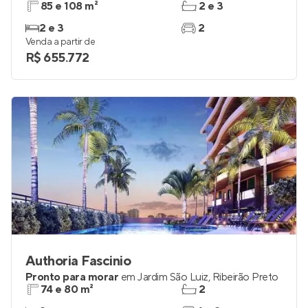
85 e 108 m²
2 e 3
2 e 3
2
Venda a partir de
R$ 655.772
Authoria Fascinio
Pronto para morar
em
Jardim São Luiz
,
Ribeirão Preto
74 e 80 m²
2