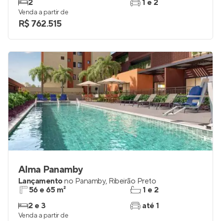
2
1 e 2
Venda a partir de
R$ 762.515
Alma Panamby
Lançamento
no
Panamby
,
Ribeirão Preto
56 e 65 m²
1 e 2
2 e 3
até 1
Venda a partir de