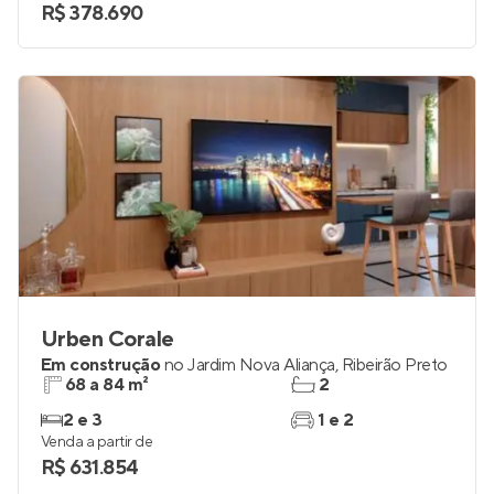
R$ 378.690
Urben Corale
Em construção
no
Jardim Nova Aliança
,
Ribeirão Preto
68 a 84 m²
2
2 e 3
1 e 2
Venda a partir de
R$ 631.854