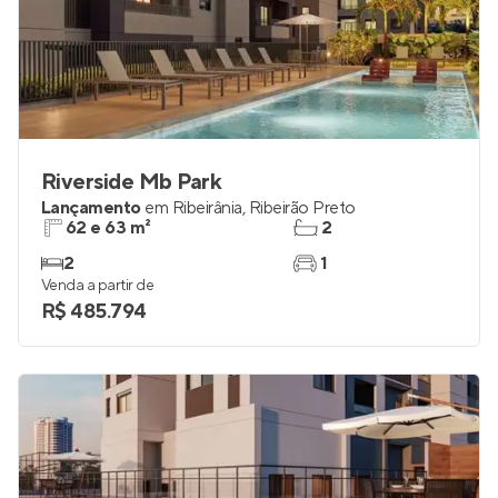
Riverside Mb Park
Lançamento
em
Ribeirânia
,
Ribeirão Preto
62 e 63 m²
2
2
1
Venda a partir de
R$ 485.794