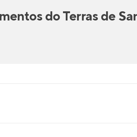
amentos
do
Terras de Sa