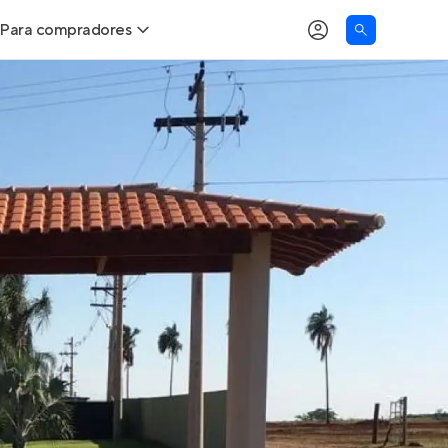
Para compradores
as
Buscar um imóvel novo
Calcule seu Poder de Compra
Comprar x Alugar
Correção do INCC
Simulador de Financiamento
Encontre um corretor