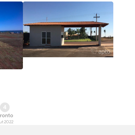
4
ronto
ut 2022