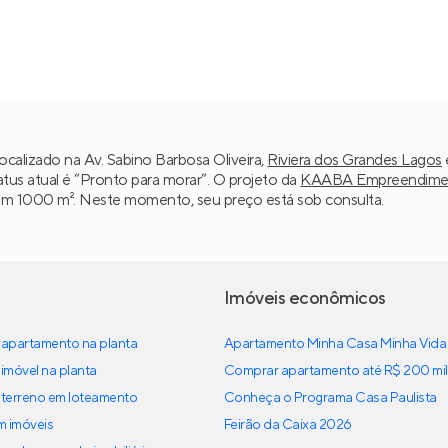
localizado na Av. Sabino Barbosa Oliveira,
Riviera dos Grandes Lagos
atus atual é “Pronto para morar”. O projeto da
KAABA Empreendime
 têm 1000 m². Neste momento, seu preço está sob consulta.
Imóveis econômicos
apartamento na planta
Apartamento Minha Casa Minha Vida
imóvel na planta
Comprar apartamento até R$ 200 mil
terreno em loteamento
Conheça o Programa Casa Paulista
em imóveis
Feirão da Caixa 2026