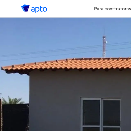
Para construtoras
Geração de 
Geração de Vi
Geração de 
Maiores Cons
Parcerias Imob
Anunciar Imó