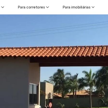
Para corretores
Para imobiliárias
Leads
Leads para Corretores
Leads para Imobiliári
sitas
Corretor+
Hub de imobiliárias
Vendas
Parcerias imobiliárias
Anunciar imóveis
trutoras
Hub de Corretores
iliárias
Perfil Verificado
veis
Anunciar imóveis