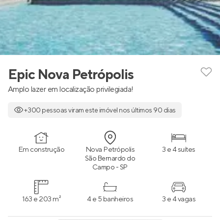
Epic Nova Petrópolis
Amplo lazer em localização privilegiada!
+300 pessoas viram este imóvel nos últimos 90 dias
Em construção
Nova Petrópolis
3 e 4 suítes
São Bernardo do
Campo - SP
163 e 203 m²
4 e 5 banheiros
3 e 4 vagas