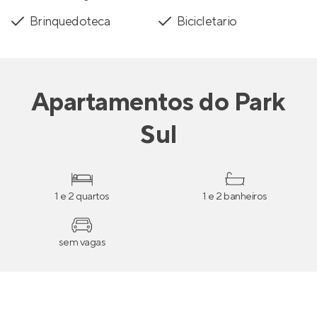
Brinquedoteca
Bicicletario
Apartamentos
do
Park
Sul
1 e 2 quartos
1 e 2 banheiros
sem vagas