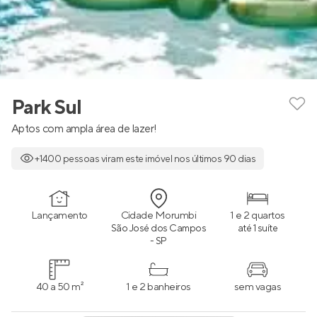
Park Sul
Aptos com ampla área de lazer!
+1400 pessoas viram este imóvel nos últimos 90 dias
Lançamento
Cidade Morumbi
1 e 2 quartos
São José dos Campos
até 1 suíte
- SP
40 a 50 m²
1 e 2 banheiros
sem vagas