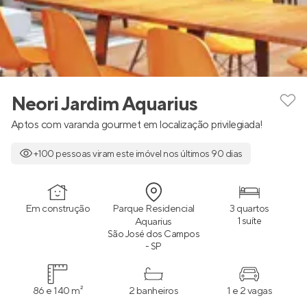
Neori Jardim Aquarius
Aptos com varanda gourmet em localização privilegiada!
+100 pessoas viram este imóvel nos últimos 90 dias
Em construção
Parque Residencial
3 quartos
Aquarius
1 suíte
São José dos Campos
- SP
86 e 140 m²
2 banheiros
1 e 2 vagas