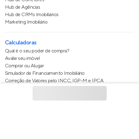
Hub de Agências
Hub de CRMs Imobiliários
Marketing Imobiliário
Calculadoras
Qual é o seu poder de compra?
Avalie seu imóvel
Comprar ou Alugar
Simulador de Financiamento Imobiliário
Correção de Valores pelo INCC, IGP-M e IPCA
Estimativa de valor do condomínio
Calculo do metro quadrado (m²)
Política de Privacidade
Termos de Serviço
Termos de Uso
© 2015 - 2026
Apto Tecnologia Ltda.
Todos os direitos