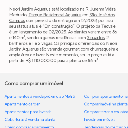
Neori Jardim Aquarius está localizado na R. Jurema Viêira
Medrado,
Parque Residencial Aquarius
em
São José dos
Campos
com previsão de entrega em 12/2028, por isso
seu status atual é “Em construção”. O projeto da
Tecvale
é um lançamento de 02/2025. As plantas variam entre 86
e 140 m², sendo algumas residências com
3 quartos
, 2
banheiros e 1 e 2 vagas. Os principais diferenciais do Neori
Jardim Aquarius são varanda gourmet com churrasqueira e
ampla área de lazer. Neste momento, seu o preço está a
partir de R$ 1.110.000,00 para a planta de 86 m².
Como comprar um imóvel
Apartamentos à venda próximo ao Metrô
Comprar apartamento na 
Apartamento garden
Comprar imóvel na planta
Apartamentos para investir
Comprar terreno em lote
Coberturas à venda na planta
Investir em imóveis
Como comprar apartamento
Tendências do mercado im