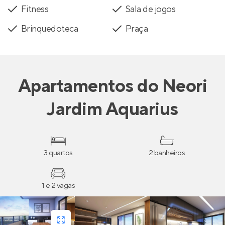
Fitness
Sala de jogos
Brinquedoteca
Praça
Apartamentos
do
Neori
Jardim Aquarius
3 quartos
2 banheiros
1 e 2 vagas