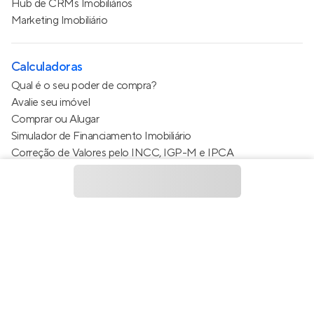
Hub de CRMs Imobiliários
Marketing Imobiliário
Calculadoras
Qual é o seu poder de compra?
Avalie seu imóvel
Comprar ou Alugar
Simulador de Financiamento Imobiliário
Correção de Valores pelo INCC, IGP-M e IPCA
Estimativa de valor do condomínio
Calculo do metro quadrado (m²)
Política de Privacidade
Termos de Serviço
Termos de Uso
© 2015 - 2026
Apto Tecnologia Ltda.
Todos os direitos
reservados