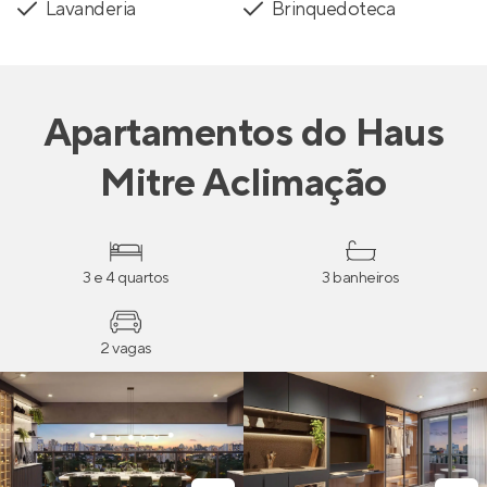
Lavanderia
Brinquedoteca
Apartamentos
do
Haus
Mitre Aclimação
3 e 4 quartos
3 banheiros
2 vagas