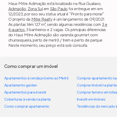
Haus Mitre Aclimação está localizado na Rua Gualaxo,
Aclimação
,
Zona Sul
em
São Paulo
foi entregue em em
12/2023, por isso seu status atual é “Pronto para morar”.
O projeto da
Mitre Realty
é um lançamento de 09/2021.
As plantas têm 127 m², sendo algumas residências com
3 e
4 quartos
, 3 banheiros e 2 vagas. Os principais diferenciais
do Haus Mitre Aclimação são varanda gourmet com
churrasqueira, perto de metrô / trem e perto de parque.
Neste momento, seu preço está sob consulta.
Como comprar um imóvel
Apartamentos à venda próximo ao Metrô
Comprar apartamento na 
Apartamento garden
Comprar imóvel na planta
Apartamentos para investir
Comprar terreno em lote
Coberturas à venda na planta
Investir em imóveis
Como comprar apartamento
Tendências do mercado im