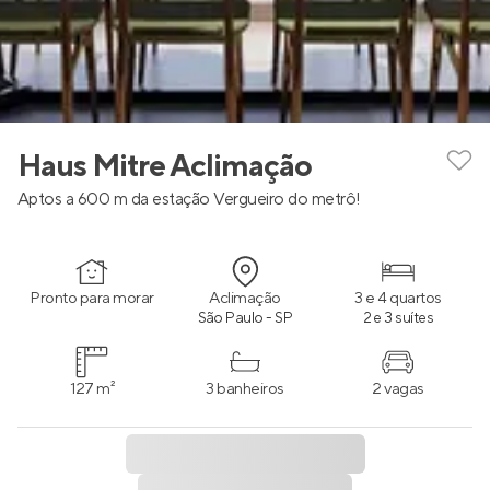
Haus Mitre Aclimação
Aptos a 600 m da estação Vergueiro do metrô!
Pronto para morar
Aclimação
3 e 4 quartos
São Paulo - SP
2 e 3 suítes
127 m²
3 banheiros
2 vagas