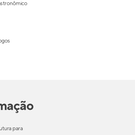
stronômico
Jogos
imação
utura para