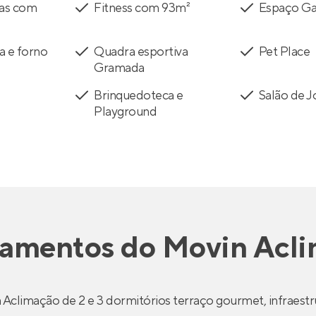
tas com
Fitness com 93m²
Espaço Ga
a e forno
Quadra esportiva
Pet Place
Gramada
Brinquedoteca e
Salão de 
Playground
tamentos
do
Movin Acl
Aclimação de 2 e 3 dormitórios terraço gourmet, infraestr