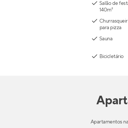
Salão de fes
140m²
Churrasqueir
para pizza
Sauna
Bicicletário
Apar
Apartamentos na 