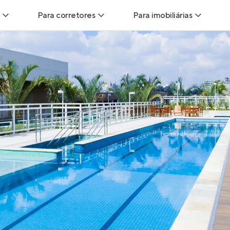
Para corretores
Para imobiliárias
Leads
Leads para Corretores
Leads para Imobiliári
sitas
Corretor+
Hub de imobiliárias
Vendas
Parcerias imobiliárias
Anunciar imóveis
trutoras
Hub de Corretores
iliárias
Perfil Verificado
veis
Anunciar imóveis