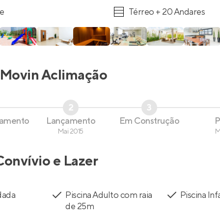
re
Térreo + 20 Andares
Movin Aclimação
2
3
çamento
Lançamento
Em Construção
P
Mai 2015
M
Convívio e Lazer
ndada
Piscina Adulto com raia
Piscina Inf
de 25m