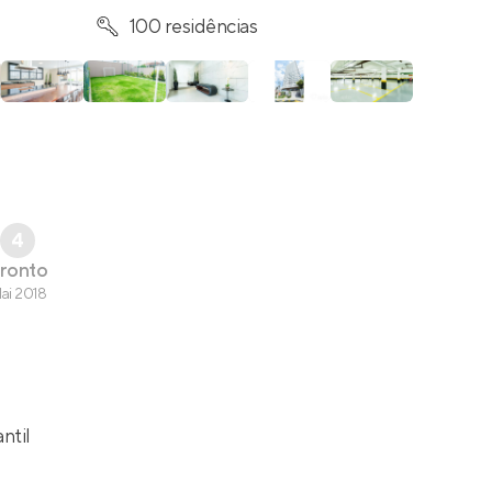
100 residências
4
ronto
ai 2018
antil