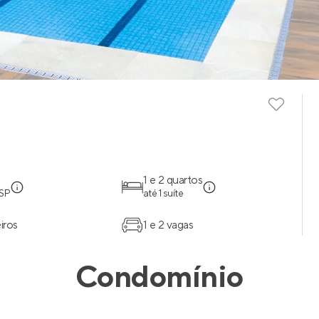
1 e 2 quartos
 SP
até 1 suíte
iros
1 e 2 vagas
Condomínio