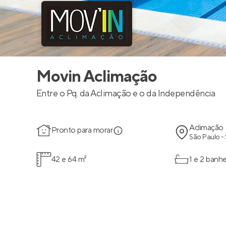
Movin Aclimação
Entre o Pq. da Aclimação e o da Independência
Aclimação
Pronto para morar
São Paulo -
42 e 64 m²
1 e 2 banhe