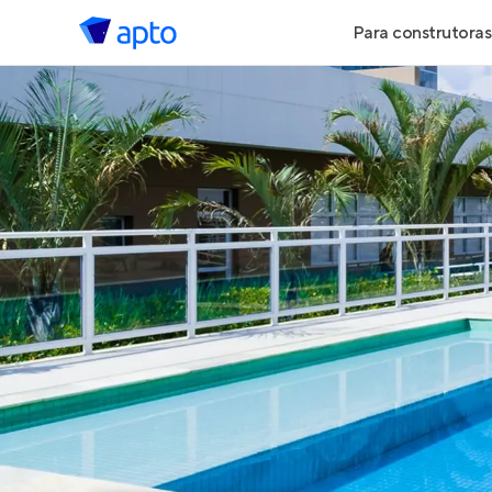
Para construtoras
Geração de 
Geração de Vi
Geração de 
Maiores Cons
Parcerias Imob
Anunciar Imó