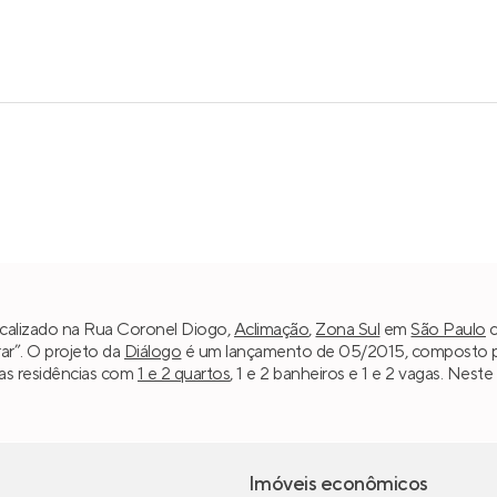
ocalizado na Rua Coronel Diogo,
Aclimação
,
Zona Sul
em
São Paulo
c
ar”. O projeto da
Diálogo
é um lançamento de 05/2015, composto por 
as residências com
1 e 2 quartos
, 1 e 2 banheiros e 1 e 2 vagas. Nes
Imóveis econômicos