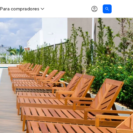
Para compradores
as
Buscar um imóvel novo
Calcule seu Poder de Compra
Comprar x Alugar
Correção do INCC
Simulador de Financiamento
Encontre um corretor