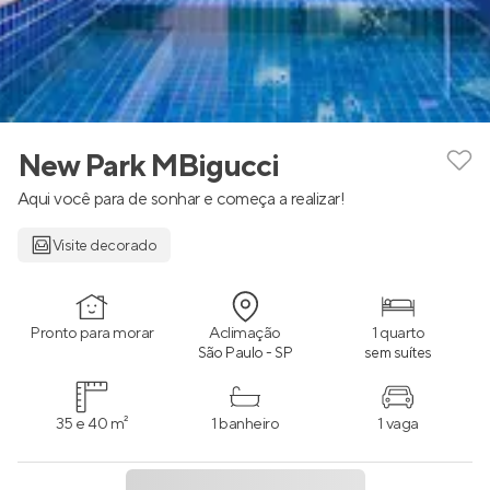
New Park MBigucci
Aqui você para de sonhar e começa a realizar!
Visite decorado
Pronto para morar
Aclimação
1 quarto
São Paulo - SP
sem suítes
35 e 40 m²
1 banheiro
1 vaga