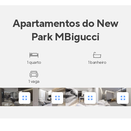
Apartamentos
do
New
Park MBigucci
1 quarto
1 banheiro
1 vaga