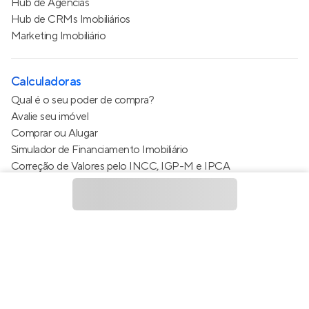
Hub de Agências
Hub de CRMs Imobiliários
Marketing Imobiliário
Calculadoras
Qual é o seu poder de compra?
Avalie seu imóvel
Comprar ou Alugar
Simulador de Financiamento Imobiliário
Correção de Valores pelo INCC, IGP-M e IPCA
Estimativa de valor do condomínio
Calculo do metro quadrado (m²)
Política de Privacidade
Termos de Serviço
Termos de Uso
© 2015 - 2026
Apto Tecnologia Ltda.
Todos os direitos
reservados