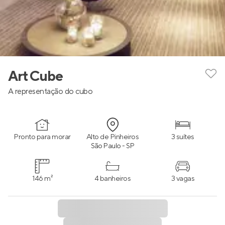
Art Cube
A representação do cubo
Pronto para morar
Alto de Pinheiros
3 suítes
São Paulo - SP
146 m²
4 banheiros
3 vagas